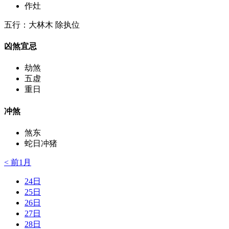
作灶
五行：大林木 除执位
凶煞宜忌
劫煞
五虚
重日
冲煞
煞东
蛇日冲猪
< 前1月
24日
25日
26日
27日
28日