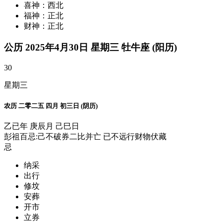
喜神：西北
福神：正北
财神：正北
公历 2025年4月30日 星期三 牡牛座 (阳历)
30
星期三
农历 二零二五 四月 初三日 (阴历)
乙已年 庚辰月 己巳日
彭祖百忌:己不破券二比并亡 已不远行财物伏藏
忌
纳采
出行
修坟
安葬
开市
立券