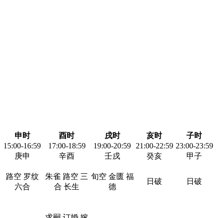
申时
酉时
戌时
亥时
子时
15:00-16:59
17:00-18:59
19:00-20:59
21:00-22:59
23:00-23:59
庚申
辛酉
壬戌
癸亥
甲子
路空 罗纹
朱雀 路空 三
旬空 金匮 福
日破
日破
六合
合 长生
德
求嗣 订婚 嫁