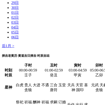
29日
30日
01日
02日
03日
04日
05日
06日
后1月 >
择吉老黄历-黄道吉日择吉-时辰吉凶
子时
丑时
寅时
卯时
时刻
00:00-00:59
01:00-02:59
03:00-04:59
05:00-06:
时辰
壬子
癸丑
甲寅
乙卯
白虎 贵人 大进
不遇 三合 玉堂
天兵 天官 喜
元武 天
星神
贪狼
唐符
神 国印
贪狼
祭祀 祈福 酬神
祈福 求嗣 订婚
赴任 出行 求