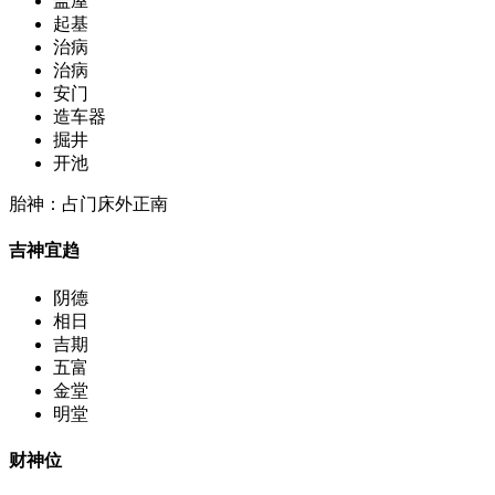
盖屋
起基
治病
治病
安门
造车器
掘井
开池
胎神：占门床外正南
吉神宜趋
阴德
相日
吉期
五富
金堂
明堂
财神位