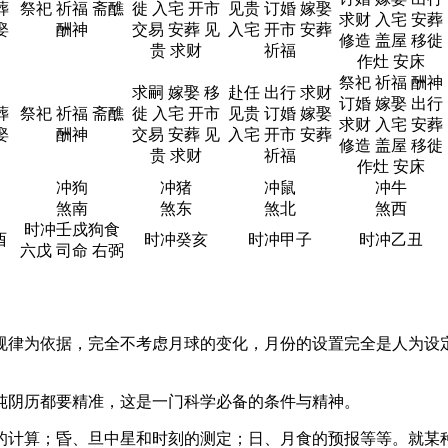
葬
祭祀 祈福 斋醮
徙 入宅 开市
见贵 订婚 嫁娶
求财 入宅 安葬
娶
酬神
交易 安葬 见
入宅 开市 安葬
修造 盖屋 移徙
贵 求财
祈福
作灶 安床
祭祀 祈福 酬神
求嗣 嫁娶 移
赴任 出行 求财
订婚 嫁娶 出行
葬
祭祀 祈福 斋醮
徙 入宅 开市
见贵 订婚 嫁娶
求财 入宅 安葬
娶
酬神
交易 安葬 见
入宅 开市 安葬
修造 盖屋 移徙
贵 求财
祈福
作灶 安床
冲狗
冲猪
冲鼠
冲牛
煞南
煞东
煞北
煞西
时冲壬戍狗食
酉
时冲癸亥
时冲甲子
时冲乙丑
六戊 司命 右弼
规律为依据，完全不考虑月球的变化，月份的设置完全是人为设
纯阴历都要精准，这是一门科学必备的条件与精神。
的计算；昏、旦中星和时刻的测定；日、月食的预报等等。就某