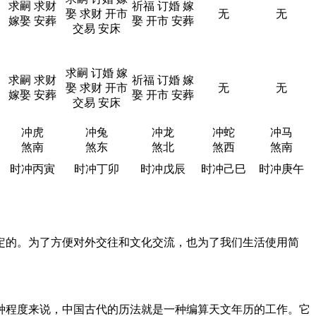
求嗣 求财
祈福 订婚 嫁
娶 求财 开市
无
无
嫁娶 安葬
娶 开市 安葬
交易 安床
求嗣 订婚 嫁
求嗣 求财
祈福 订婚 嫁
娶 求财 开市
无
无
嫁娶 安葬
娶 开市 安葬
交易 安床
冲虎
冲兔
冲龙
冲蛇
冲马
煞南
煞东
煞北
煞西
煞南
时冲丙寅
时冲丁卯
时冲戊辰
时冲己巳
时冲庚午
定的。为了方便对外交往和文化交流，也为了我们生活使用简
种程度来说，中国古代的历法就是一种编算天文年历的工作。它