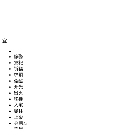
宜
嫁娶
祭祀
祈福
求嗣
斋醮
开光
出火
移徙
入宅
竖柱
上梁
会亲友