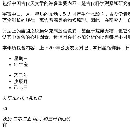
包括中国古代天文学的许多重要内容，是古代科学观察和研究
宇宙中日、月、星辰的互动，对人可产生什么影响，古今学者
万物消长的规律，寓含着深奥的物候原理。因此，在研究人与
历法上的吉凶之说虽然充满迷信色彩，甚至于荒诞无稽，但它
认其中蕴含的心理因素。迷信附会和不加分析的批判都是不可
本年历包含内容：上下200年公历农历对照，本日星宿详解，
星期三
牡牛座
乙已年
庚辰月
己巳日
公历2025年4月30日
30
农历 二零二五 四月 初三日 (阴历)
宜