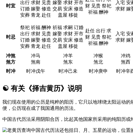
出行 求财 见贵
嫁娶 求财 开市
入宅 安
时宜
财 见贵 祭祀
订婚 嫁娶 修造
交易 安床 修造
求财 嫁
祈福 酬神
安葬 青龙 赴任
盖屋 移徙
祭祀 祈福 酬神
祈福 求嗣 订婚
赴任 出行 求
出行 求财 见贵
嫁娶 求财 开市
入宅 安
时忌
财 见贵 祭祀
订婚 嫁娶 修造
交易 安床 修造
求财 嫁
祈福 酬神
安葬 青龙 赴任
盖屋 移徙
冲煞
冲马
冲羊
冲猴
冲鸡
煞方
煞南
煞东
煞北
煞西
时冲
时冲戊午
时冲己未
时冲庚申
时冲辛
☯
有关《择吉黄历》说明
我们现在使用的公历是纯粹的阳历，它只以地球绕太阳运动的
便，公历现在成了我国通用的历法。
中国古代历法采用阴阳合历，比起其他国家所采用的纯阳历或
中国古代历法还包括日、月、五星的运动，位置