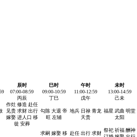
辰时
巳时
午时
未时
59
07:00-08:59
09:00-10:59
11:00-12:59
13:00-14:59
丙辰
丁巳
戊午
己未
作灶 修造 赴任
赦
见贵 求财 出行
勾陈 大退 帝
地兵 日禄 青龙
福星 武曲 明堂
嫁娶 进人口 移
旺 左辅
天贵
太阳
徙 安葬
祭祀 祈福 酬神
求嗣 嫁娶 移
赴任 出行 求财
订婚 嫁娶 出行