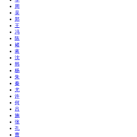
周
吴
郑
王
冯
陈
褚
蒋
沈
韩
杨
朱
秦
尤
许
何
吕
施
张
孔
曹