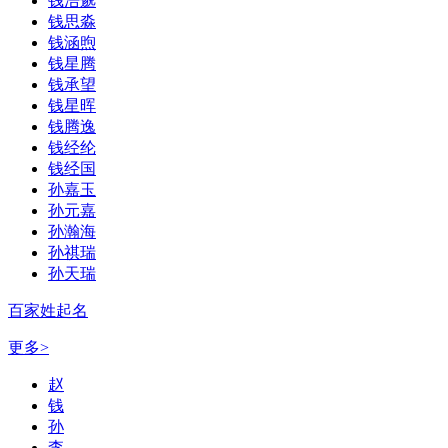
钱浩邈
钱思淼
钱涵煦
钱星腾
钱承望
钱星晖
钱腾逸
钱经纶
钱经国
孙嘉玉
孙元嘉
孙瀚海
孙祺瑞
孙天瑞
百家姓起名
更多>
赵
钱
孙
李