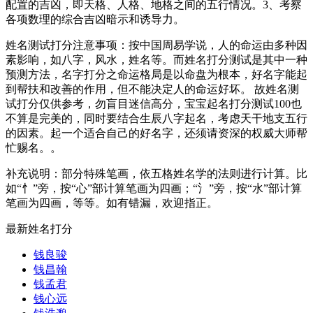
配置的吉凶，即天格、人格、地格之间的五行情况。3、考察
各项数理的综合吉凶暗示和诱导力。
姓名测试打分注意事项：按中国周易学说，人的命运由多种因
素影响，如八字，风水，姓名等。而姓名打分测试是其中一种
预测方法，名字打分之命运格局是以命盘为根本，好名字能起
到帮扶和改善的作用，但不能决定人的命运好坏。 故姓名测
试打分仅供参考，勿盲目迷信高分，宝宝起名打分测试100也
不算是完美的，同时要结合生辰八字起名，考虑天干地支五行
的因素。起一个适合自己的好名字，还须请资深的权威大师帮
忙赐名。。
补充说明：部分特殊笔画，依五格姓名学的法则进行计算。比
如“忄”旁，按“心”部计算笔画为四画；“氵”旁，按“水”部计算
笔画为四画，等等。如有错漏，欢迎指正。
最新姓名打分
钱良骏
钱昌翰
钱孟君
钱心远