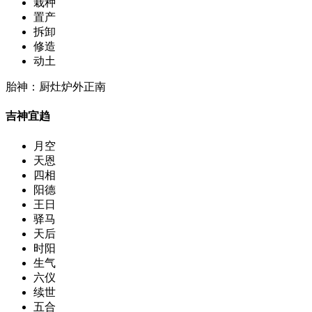
栽种
置产
拆卸
修造
动土
胎神：厨灶炉外正南
吉神宜趋
月空
天恩
四相
阳德
王日
驿马
天后
时阳
生气
六仪
续世
五合