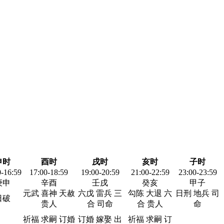
申时
酉时
戌时
亥时
子时
0-16:59
17:00-18:59
19:00-20:59
21:00-22:59
23:00-23:59
庚申
辛酉
壬戌
癸亥
甲子
元武 喜神 天赦
六戊 雷兵 三
勾陈 大退 六
日刑 地兵 司
日破
贵人
合 司命
合 贵人
命
祈福 求嗣 订婚
订婚 嫁娶 出
祈福 求嗣 订