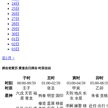
24日
25日
26日
27日
28日
29日
30日
01日
02日
03日
后1月 >
择吉老黄历-黄道吉日择吉-时辰吉凶
子时
丑时
寅时
卯时
时刻
00:00-00:59
01:00-02:59
03:00-04:59
05:00-06:5
时辰
壬子
癸丑
甲寅
乙卯
六戊 天官 福
天刑 地兵 长
星神
狗食 明堂 国印
朱雀 贪狼
星 青龙
生 水星
修造 盖屋 移徙
求嗣 嫁娶 移
赴任 出行 