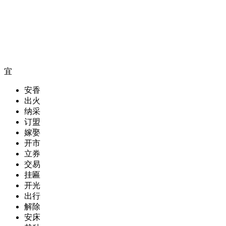
宜
安香
出火
纳采
订盟
嫁娶
开市
立券
交易
挂匾
开光
出行
解除
安床