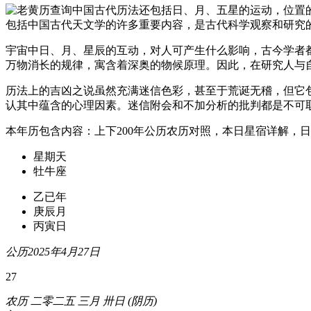
中国古代历法还包括日、月、五星的运动，位置
包括中国古代天文学的许多重要内容，是古代科学观察和研究
宇宙中日、月、星辰的互动，对人可产生什么影响，古今学者
万物消长的规律，寓含着深奥的物候原理。因此，在研究人与
历法上的吉凶之说虽然充满迷信色彩，甚至于荒诞无稽，但它
认其中蕴含的心理因素。迷信附会和不加分析的批判都是不可
本年历包含内容：上下200年公历农历对照，本日星宿详解，
星期天
牡牛座
乙已年
庚辰月
丙寅日
公历2025年4月27日
27
农历 二零二五 三月 卅日 (阴历)