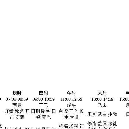
辰时
巳时
午时
未时
9
07:00-08:59
09:00-10:59
11:00-12:59
13:00-14:59
15:0
丙辰
丁巳
戊午
己未
订婚 嫁娶 开
日刑 路空 日
白虎 三合 长
玉堂 武曲 少微
市 安葬
禄 宝光
生 大进
修造 盖屋 移徙
求
祈福 求嗣 订