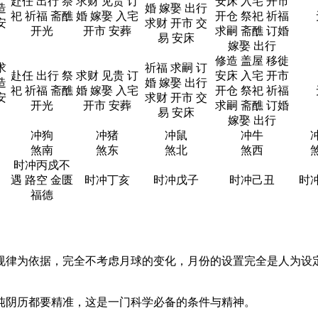
赴任 出行 祭
求财 见贵 订
安床 入宅 开市
造
婚 嫁娶 出行
祀 祈福 斋醮
婚 嫁娶 入宅
开仓 祭祀 祈福
安
求财 开市 交
开光
开市 安葬
求嗣 斋醮 订婚
易 安床
嫁娶 出行
修造 盖屋 移徙
求
祈福 求嗣 订
赴任 出行 祭
求财 见贵 订
安床 入宅 开市
造
婚 嫁娶 出行
祀 祈福 斋醮
婚 嫁娶 入宅
开仓 祭祀 祈福
安
求财 开市 交
开光
开市 安葬
求嗣 斋醮 订婚
易 安床
嫁娶 出行
冲狗
冲猪
冲鼠
冲牛
煞南
煞东
煞北
煞西
时冲丙戍不
遇 路空 金匮
时冲丁亥
时冲戊子
时冲己丑
时
福德
规律为依据，完全不考虑月球的变化，月份的设置完全是人为设
纯阴历都要精准，这是一门科学必备的条件与精神。