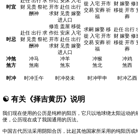
赴任 出行 求
作灶 安床 入宅
徙 入宅 开市
财 嫁娶 修
时宜
财 见贵 祭祀
开市 赴任 出行
交易 安葬 祈
移徙 开市 
酬神
求财 见贵 嫁娶
福
葬
进人口
修造 盖屋 移徙
求嗣 嫁娶 移
赴任 出行 
赴任 出行 求
作灶 安床 入宅
徙 入宅 开市
财 嫁娶 修
时忌
财 见贵 祭祀
开市 赴任 出行
交易 安葬 祈
移徙 开市 
酬神
求财 见贵 嫁娶
福
葬
进人口
冲煞
冲马
冲羊
冲猴
冲鸡
煞方
煞南
煞东
煞北
煞西
时冲
时冲壬午
时冲癸未
时冲甲申
时冲乙酉
☯
有关《择吉黄历》说明
我们现在使用的公历是纯粹的阳历，它只以地球绕太阳运动的
便，公历现在成了我国通用的历法。
中国古代历法采用阴阳合历，比起其他国家所采用的纯阳历或