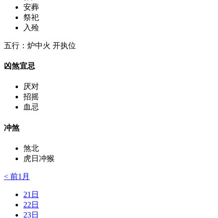
安葬
祭祀
入殓
五行：炉中火 开执位
凶煞宜忌
厌对
招摇
血忌
冲煞
煞北
虎日冲猴
< 前1月
21日
22日
23日