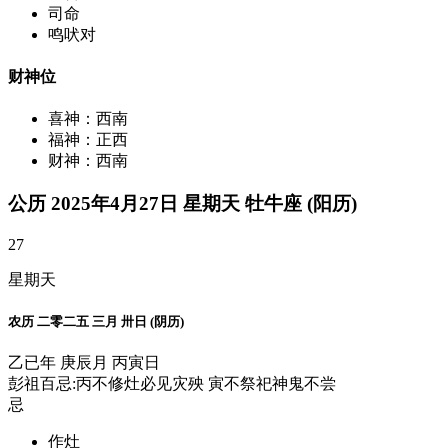
司命
鸣吠对
财神位
喜神：西南
福神：正西
财神：西南
公历 2025年4月27日 星期天 牡牛座 (阳历)
27
星期天
农历 二零二五 三月 卅日 (阴历)
乙已年 庚辰月 丙寅日
彭祖百忌:丙不修灶必见灾殃 寅不祭祀神鬼不尝
忌
作灶