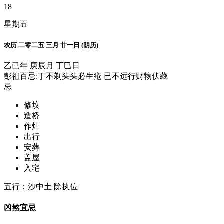
18
星期五
农历 二零二五 三月 廿一日 (阴历)
乙已年 庚辰月 丁巳日
彭祖百忌:丁不剃头头必生疮 已不远行财物伏藏
忌
修坟
造桥
作灶
出行
安葬
盖屋
入宅
五行：沙中土 除执位
凶煞宜忌