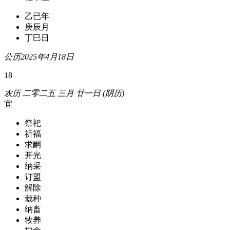
乙已年
庚辰月
丁巳日
公历2025年4月18日
18
农历 二零二五 三月 廿一日 (阴历)
宜
祭祀
祈福
求嗣
开光
纳采
订盟
解除
栽种
纳畜
牧养