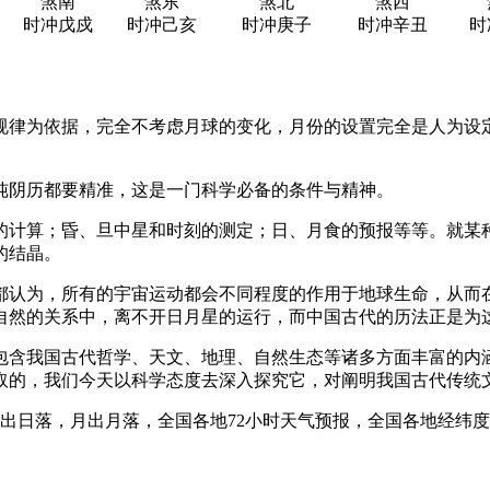
煞南
煞东
煞北
煞西
时冲戊戍
时冲己亥
时冲庚子
时冲辛丑
时
规律为依据，完全不考虑月球的变化，月份的设置完全是人为设
纯阴历都要精准，这是一门科学必备的条件与精神。
的计算；昏、旦中星和时刻的测定；日、月食的预报等等。就某
的结晶。
都认为，所有的宇宙运动都会不同程度的作用于地球生命，从而
自然的关系中，离不开日月星的运行，而中国古代的历法正是为
包含我国古代哲学、天文、地理、自然生态等诸多方面丰富的内
取的，我们今天以科学态度去深入探究它，对阐明我国古代传统
日出日落，月出月落，全国各地72小时天气预报，全国各地经纬