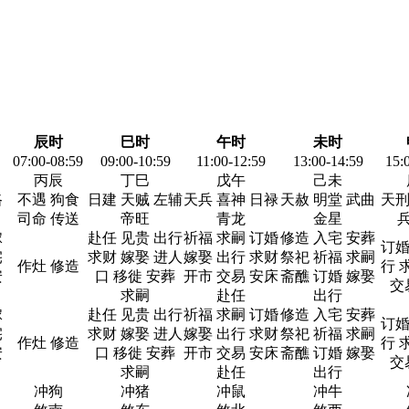
辰时
巳时
午时
未时
07:00-08:59
09:00-10:59
11:00-12:59
13:00-14:59
15:
丙辰
丁巳
戊午
己未
路
不遇 狗食
日建 天贼 左辅
天兵 喜神 日禄
天赦 明堂 武曲
天刑
司命 传送
帝旺
青龙
金星
兵
嫁
赴任 见贵 出行
祈福 求嗣 订婚
修造 入宅 安葬
订婚
宅
求财 嫁娶 进人
嫁娶 出行 求财
祭祀 祈福 求嗣
作灶 修造
行 
安
口 移徙 安葬
开市 交易 安床
斋醮 订婚 嫁娶
交
求嗣
赴任
出行
嫁
赴任 见贵 出行
祈福 求嗣 订婚
修造 入宅 安葬
订婚
宅
求财 嫁娶 进人
嫁娶 出行 求财
祭祀 祈福 求嗣
作灶 修造
行 
安
口 移徙 安葬
开市 交易 安床
斋醮 订婚 嫁娶
交
求嗣
赴任
出行
冲狗
冲猪
冲鼠
冲牛