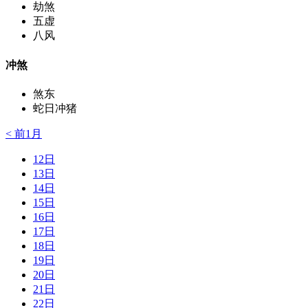
劫煞
五虚
八风
冲煞
煞东
蛇日冲猪
< 前1月
12日
13日
14日
15日
16日
17日
18日
19日
20日
21日
22日