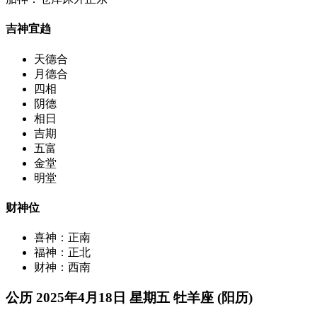
吉神宜趋
天德合
月德合
四相
阴德
相日
吉期
五富
金堂
明堂
财神位
喜神：正南
福神：正北
财神：西南
公历 2025年4月18日 星期五 牡羊座 (阳历)