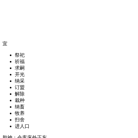
宜
祭祀
祈福
求嗣
开光
纳采
订盟
解除
栽种
纳畜
牧养
扫舍
进人口
胎神：仓库床外正东