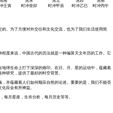
煞南
煞东
煞北
煞西
煞南
冲壬寅
时冲癸卯
时冲甲辰
时冲乙巳
时冲丙午
定的。为了方便对外交往和文化交流，也为了我们生活使用简
种程度来说，中国古代的历法就是一种编算天文年历的工作。它
在地球生命上打下深深的烙印。在日、月、星的运动中，蕴藏着
这种研究，提供了最好的时空背景。
涵，并蕴藏着人们如何顺应自然的论述。重要的是，我们不能否
文化应会有所裨益。
度，每月星座，生肖分析，每月历史等等。