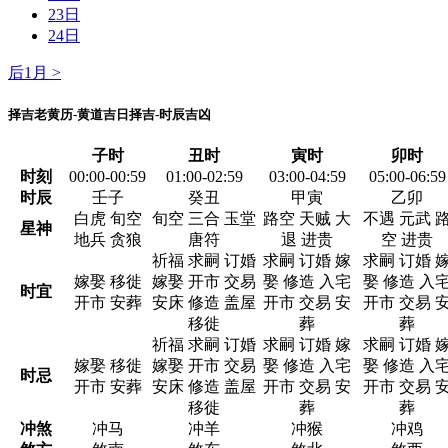
23日
24日
后1月 >
择吉老黄历-黄道吉日择吉-时辰吉凶
子时
丑时
寅时
卯时
时刻
00:00-00:59
01:00-02:59
03:00-04:59
05:00-06:59
时辰
壬子
癸丑
甲寅
乙卯
白虎 旬空
旬空 三合 玉堂
路空 天贼 大
不遇 元武 
星神
地兵 贪狼
唐符
退 进贵
空 进贵
祈福 求嗣 订婚
求嗣 订婚 嫁
求嗣 订婚 
嫁娶 移徙
嫁娶 开市 交易
娶 修造 入宅
娶 修造 入
时宜
开市 安葬
安床 修造 盖屋
开市 交易 安
开市 交易 
移徙
葬
葬
祈福 求嗣 订婚
求嗣 订婚 嫁
求嗣 订婚 
嫁娶 移徙
嫁娶 开市 交易
娶 修造 入宅
娶 修造 入
时忌
开市 安葬
安床 修造 盖屋
开市 交易 安
开市 交易 
移徙
葬
葬
冲煞
冲马
冲羊
冲猴
冲鸡