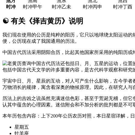
煞方
煞南
煞东
煞北
煞西
时冲
时冲甲午
时冲乙未
时冲丙申
时冲丁酉
☯
有关《择吉黄历》说明
我们现在使用的公历是纯粹的阳历，它只以地球绕太阳运动的
便，公历现在成了我国通用的历法。
中国古代历法采用阴阳合历，比起其他国家所采用的纯阳历或
中国古代历法还包括日、月、五星的运动，位置
包括中国古代天文学的许多重要内容，是古代科学观察和研究
宇宙中日、月、星辰的互动，对人可产生什么影响，古今学者
万物消长的规律，寓含着深奥的物候原理。因此，在研究人与
历法上的吉凶之说虽然充满迷信色彩，甚至于荒诞无稽，但它
认其中蕴含的心理因素。迷信附会和不加分析的批判都是不可
本年历包含内容：上下200年公历农历对照，本日星宿详解，
星期五
牡羊座