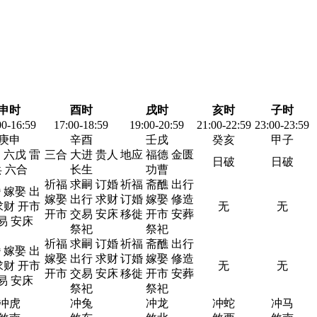
申时
酉时
戌时
亥时
子时
00-16:59
17:00-18:59
19:00-20:59
21:00-22:59
23:00-23:59
庚申
辛酉
壬戌
癸亥
甲子
 六戊 雷
三合 大进 贵人
地应 福德 金匮
日破
日破
 六合
长生
功曹
祈福 求嗣 订婚
祈福 斋醮 出行
 嫁娶 出
嫁娶 出行 求财
订婚 嫁娶 修造
求财 开市
无
无
开市 交易 安床
移徙 开市 安葬
易 安床
祭祀
祭祀
祈福 求嗣 订婚
祈福 斋醮 出行
 嫁娶 出
嫁娶 出行 求财
订婚 嫁娶 修造
求财 开市
无
无
开市 交易 安床
移徙 开市 安葬
易 安床
祭祀
祭祀
冲虎
冲兔
冲龙
冲蛇
冲马