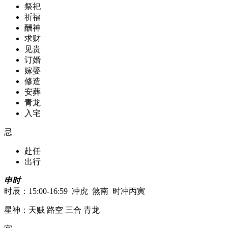
祭祀
祈福
酬神
求财
见贵
订婚
嫁娶
修造
安葬
青龙
入宅
忌
赴任
出行
申时
时辰：15:00-16:59 冲虎 煞南 时冲丙寅
星神：天贼 路空 三合 青龙