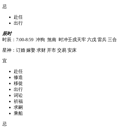
忌
赴任
出行
辰时
时辰：7:00-8:59 冲狗 煞南 时冲壬戍天牢 六戊 雷兵 三合
星神：订婚 嫁娶 求财 开市 交易 安床
宜
赴任
修造
移徙
出行
词讼
祈福
求嗣
乘船
忌