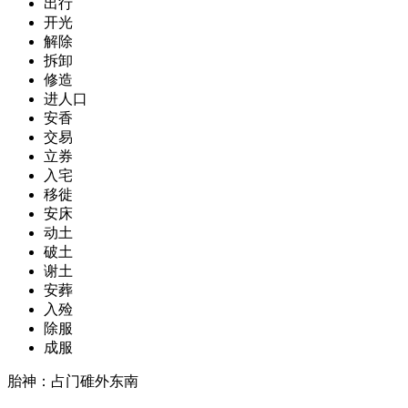
出行
开光
解除
拆卸
修造
进人口
安香
交易
立券
入宅
移徙
安床
动土
破土
谢土
安葬
入殓
除服
成服
胎神：占门碓外东南