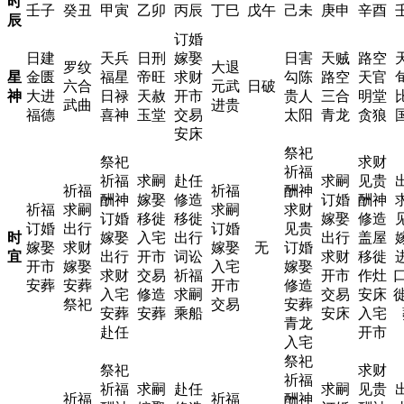
时
壬子
癸丑
甲寅
乙卯
丙辰
丁巳
戊午
己未
庚申
辛酉
辰
订婚
日建
天兵
日刑
嫁娶
日害
天贼
路空
罗纹
大退
星
金匮
福星
帝旺
求财
勾陈
路空
天官
六合
元武
日破
神
大进
日禄
天赦
开市
贵人
三合
明堂
武曲
进贵
福德
喜神
玉堂
交易
太阳
青龙
贪狼
安床
祭祀
祭祀
求财
祈福
祈福
求嗣
赴任
求嗣
见贵
祈福
祈福
酬神
酬神
嫁娶
修造
订婚
酬神
祈福
求嗣
求嗣
求财
订婚
移徙
移徙
嫁娶
修造
订婚
出行
订婚
见贵
时
嫁娶
入宅
出行
出行
盖屋
嫁娶
求财
嫁娶
无
订婚
宜
出行
开市
词讼
求财
移徙
开市
嫁娶
入宅
嫁娶
求财
交易
祈福
开市
作灶
口
安葬
安葬
开市
修造
入宅
修造
求嗣
交易
安床
徙
祭祀
交易
安葬
安葬
安葬
乘船
安床
入宅
青龙
赴任
开市
入宅
祭祀
祭祀
求财
祈福
祈福
求嗣
赴任
求嗣
见贵
祈福
祈福
酬神