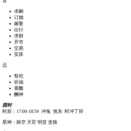
宜
求嗣
订婚
嫁娶
出行
求财
开市
交易
安床
忌
祭祀
祈福
斋醮
酬神
酉时
时辰：17:00-18:59 冲兔 煞东 时冲丁卯
星神：路空 天官 明堂 贪狼