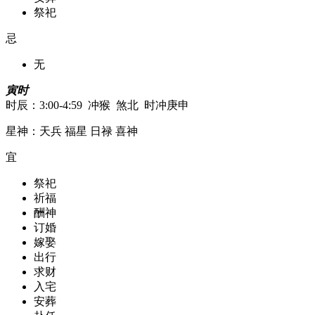
祭祀
忌
无
寅时
时辰：3:00-4:59 冲猴 煞北 时冲庚申
星神：天兵 福星 日禄 喜神
宜
祭祀
祈福
酬神
订婚
嫁娶
出行
求财
入宅
安葬