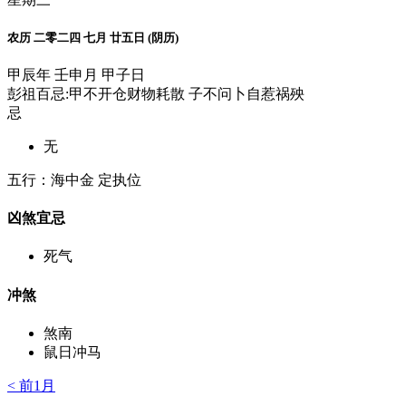
农历 二零二四 七月 廿五日 (阴历)
甲辰年 壬申月 甲子日
彭祖百忌:甲不开仓财物耗散 子不问卜自惹祸殃
忌
无
五行：海中金 定执位
凶煞宜忌
死气
冲煞
煞南
鼠日冲马
< 前1月