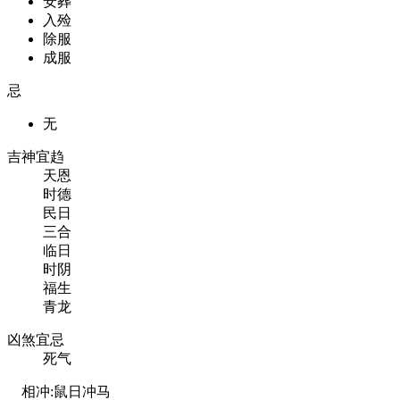
安葬
入殓
除服
成服
忌
无
吉神宜趋
天恩
时德
民日
三合
临日
时阴
福生
青龙
凶煞宜忌
死气
相冲:
鼠日冲马