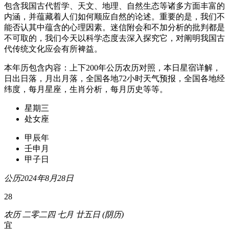
包含我国古代哲学、天文、地理、自然生态等诸多方面丰富的
内涵，并蕴藏着人们如何顺应自然的论述。重要的是，我们不
能否认其中蕴含的心理因素。迷信附会和不加分析的批判都是
不可取的，我们今天以科学态度去深入探究它，对阐明我国古
代传统文化应会有所裨益。
本年历包含内容：上下200年公历农历对照，本日星宿详解，
日出日落，月出月落，全国各地72小时天气预报，全国各地经
纬度，每月星座，生肖分析，每月历史等等。
星期三
处女座
甲辰年
壬申月
甲子日
公历2024年8月28日
28
农历 二零二四 七月 廿五日 (阴历)
宜