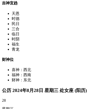
吉神宜趋
天恩
时德
民日
三合
临日
时阴
福生
青龙
财神位
喜神：西北
福神：西南
财神：东北
公历 2024年8月28日 星期三 处女座 (阳历)
28
星期三