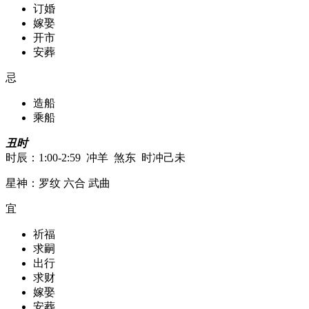
订婚
嫁娶
开市
安葬
忌
造船
乘船
丑时
时辰：1:00-2:59 冲羊 煞东 时冲己未
星神：罗纹 六合 武曲
宜
祈福
求嗣
出行
求财
嫁娶
安葬