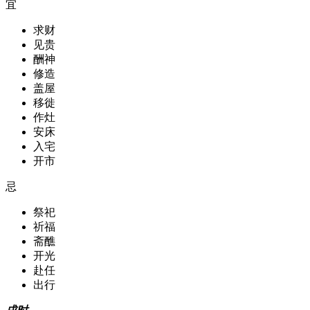
宜
求财
见贵
酬神
修造
盖屋
移徙
作灶
安床
入宅
开市
忌
祭祀
祈福
斋醮
开光
赴任
出行