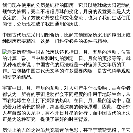
我们现在使用的公历是纯粹的阳历，它只以地球绕太阳运动的
规律为依据，完全不考虑月球的变化，月份的设置完全是人为
设定的。为了方便对外交往和文化交流，也为了我们生活使用
简便，公历现在成了我国通用的历法。
中国古代历法采用阴阳合历，比起其他国家所采用的纯阳历或
纯阴历都要精准，这是一门科学必备的条件与精神。
中国古代历法还包括日、月、五星的运动，位置
的计算；昏、旦中星和时刻的测定；日、月食的预报等等。就
某种程度来说，中国古代的历法就是一种编算天文年历的工
作。它包括中国古代天文学的许多重要内容，是古代科学观察
和研究的结晶。
宇宙中日、月、星辰的互动，对人可产生什么影响，古今学者
都认为，所有的宇宙运动都会不同程度的作用于地球生命，从
而在地球生命上打下深深的烙印。在日、月、星的运动中，蕴
藏着万物消长的规律，寓含着深奥的物候原理。因此，在研究
人与自然的关系中，离不开日月星的运行，而中国古代的历法
正是为这种研究，提供了最好的时空背景。
历法上的吉凶之说虽然充满迷信色彩，甚至于荒诞无稽，但它