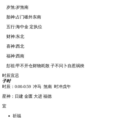
岁煞:
岁煞南
胎神:
占门碓外东南
五行:
海中金 定执位
财神:
东北
喜神:
西北
福神:
西南
彭祖:
甲不开仓财物耗散 子不问卜自惹祸殃
时辰宜忌
子时
时辰：0:00-0:59 冲马 煞南 时冲戊午
星神：日建 金匮 大进 福德
宜
祈福