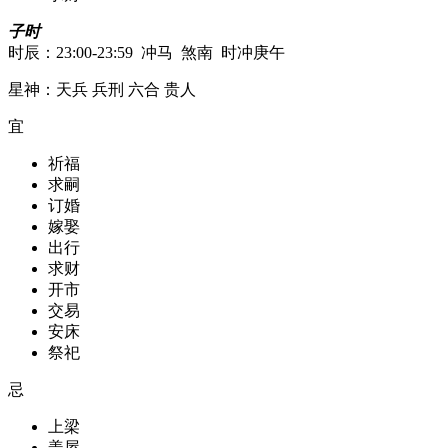
子时
时辰：23:00-23:59 冲马 煞南 时冲庚午
星神：天兵 兵刑 六合 贵人
宜
祈福
求嗣
订婚
嫁娶
出行
求财
开市
交易
安床
祭祀
忌
上梁
盖屋