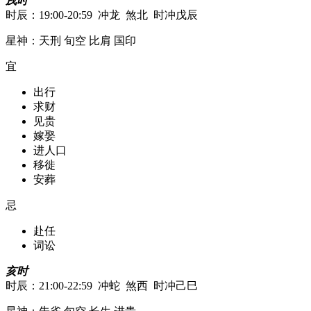
戌时
时辰：19:00-20:59 冲龙 煞北 时冲戊辰
星神：天刑 旬空 比肩 国印
宜
出行
求财
见贵
嫁娶
进人口
移徙
安葬
忌
赴任
词讼
亥时
时辰：21:00-22:59 冲蛇 煞西 时冲己巳