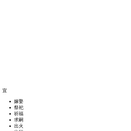
宜
嫁娶
祭祀
祈福
求嗣
出火