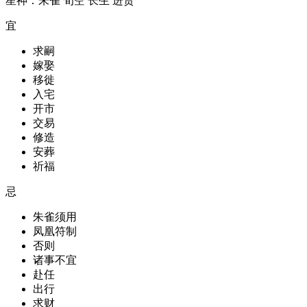
星神：朱雀 旬空 长生 进贵
宜
求嗣
嫁娶
移徙
入宅
开市
交易
修造
安葬
祈福
忌
朱雀须用
凤凰符制
否则
诸事不宜
赴任
出行
求财