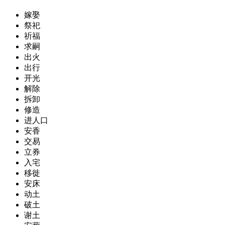
嫁娶
祭祀
祈福
求嗣
出火
出行
开光
解除
拆卸
修造
进人口
安香
交易
立券
入宅
移徙
安床
动土
破土
谢土