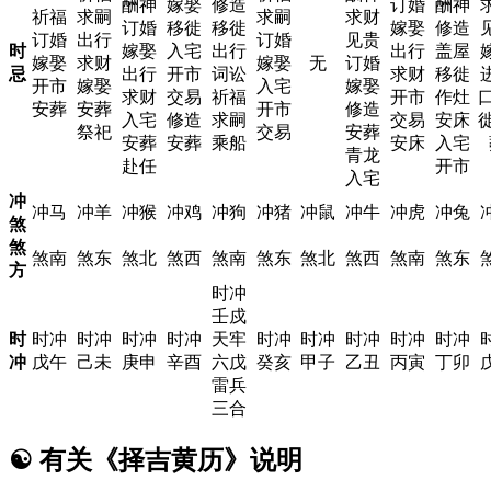
酬神
嫁娶
修造
订婚
酬神
祈福
求嗣
求嗣
求财
订婚
移徙
移徙
嫁娶
修造
订婚
出行
订婚
见贵
时
嫁娶
入宅
出行
出行
盖屋
嫁娶
求财
嫁娶
无
订婚
忌
出行
开市
词讼
求财
移徙
开市
嫁娶
入宅
嫁娶
求财
交易
祈福
开市
作灶
口
安葬
安葬
开市
修造
入宅
修造
求嗣
交易
安床
徙
祭祀
交易
安葬
安葬
安葬
乘船
安床
入宅
青龙
赴任
开市
入宅
冲
冲马
冲羊
冲猴
冲鸡
冲狗
冲猪
冲鼠
冲牛
冲虎
冲兔
煞
煞
煞南
煞东
煞北
煞西
煞南
煞东
煞北
煞西
煞南
煞东
方
时冲
壬戍
时
时冲
时冲
时冲
时冲
天牢
时冲
时冲
时冲
时冲
时冲
冲
戊午
己未
庚申
辛酉
六戊
癸亥
甲子
乙丑
丙寅
丁卯
雷兵
三合
☯
有关《择吉黄历》说明