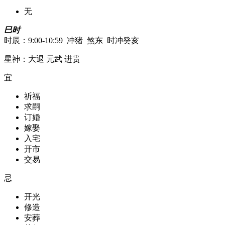
无
巳时
时辰：9:00-10:59 冲猪 煞东 时冲癸亥
星神：大退 元武 进贵
宜
祈福
求嗣
订婚
嫁娶
入宅
开市
交易
忌
开光
修造
安葬