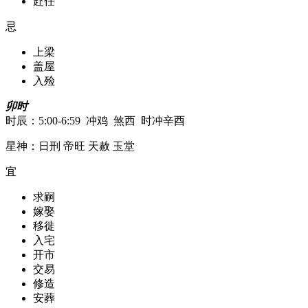
赴任
忌
上梁
盖屋
入殓
卯时
时辰：5:00-6:59 冲鸡 煞西 时冲辛酉
星神：日刑 帝旺 天赦 玉堂
宜
求嗣
嫁娶
移徙
入宅
开市
交易
修造
安葬