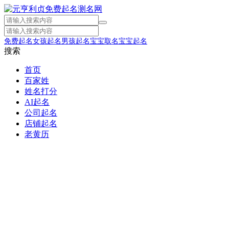
免费起名
女孩起名
男孩起名
宝宝取名
宝宝起名
搜索
首页
百家姓
姓名打分
AI起名
公司起名
店铺起名
老黄历