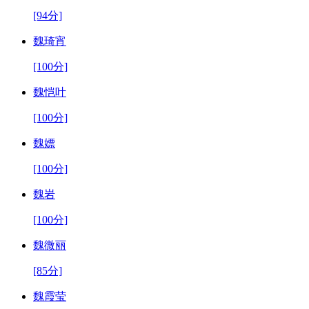
[94分]
魏琦宵
[100分]
魏恺叶
[100分]
魏嫖
[100分]
魏岩
[100分]
魏微丽
[85分]
魏霞莹