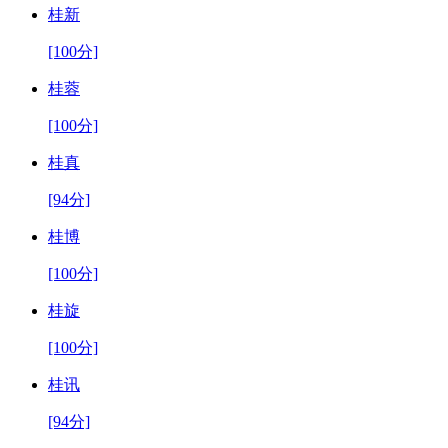
桂新
[100分]
桂蓉
[100分]
桂真
[94分]
桂博
[100分]
桂旋
[100分]
桂讯
[94分]