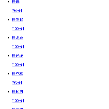
桂铣
[94分]
桂剑晔
[100分]
桂则蓉
[100分]
桂述琳
[100分]
桂亦梅
[93分]
桂桢冉
[100分]