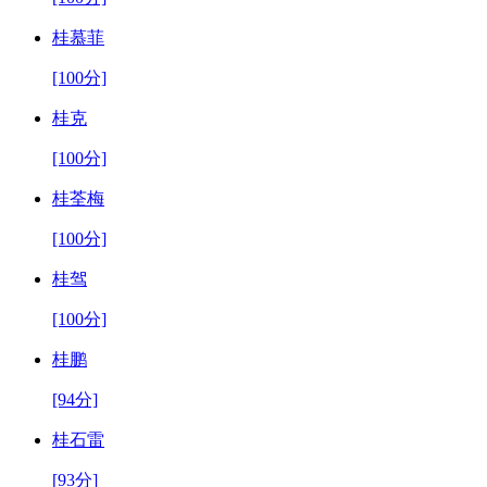
桂慕菲
[100分]
桂克
[100分]
桂荃梅
[100分]
桂驾
[100分]
桂鹏
[94分]
桂石雷
[93分]