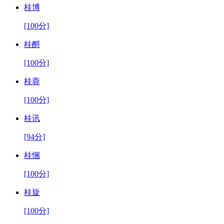
桂博
[100分]
桂酹
[100分]
桂蓉
[100分]
桂讯
[94分]
桂悃
[100分]
桂旋
[100分]