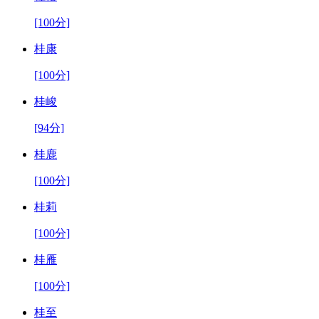
[100分]
桂康
[100分]
桂峻
[94分]
桂鹿
[100分]
桂莉
[100分]
桂雁
[100分]
桂至