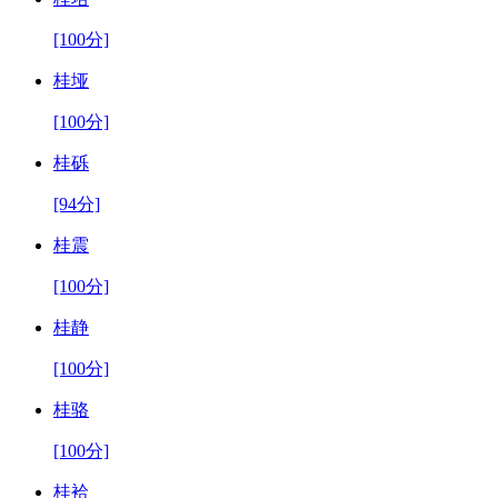
[100分]
桂垭
[100分]
桂砾
[94分]
桂震
[100分]
桂静
[100分]
桂骆
[100分]
桂袷