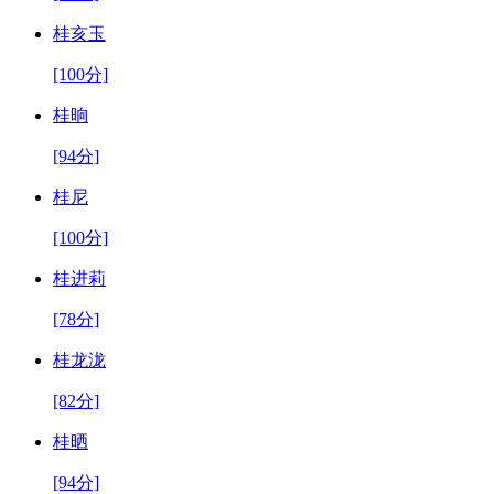
桂亥玉
[100分]
桂晌
[94分]
桂尼
[100分]
桂进莉
[78分]
桂龙泷
[82分]
桂晒
[94分]