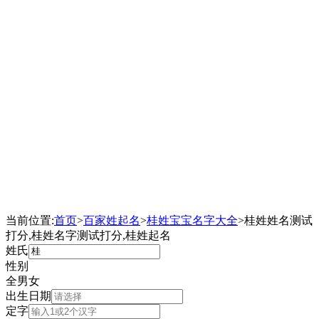
当前位置:
首页
>
百家姓起名
>
桂姓宝宝名字大全
>
桂姓姓名测试
打分,桂姓名字测试打分,桂姓起名
姓氏
性别
全
男
女
出生日期
定字