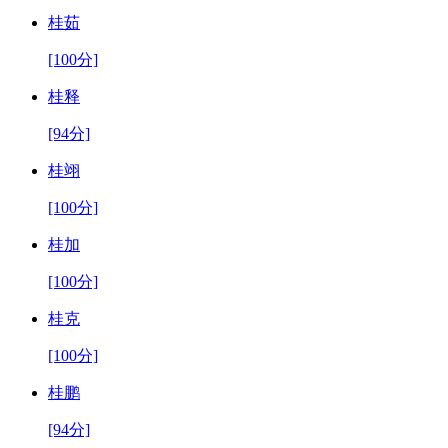
桂茹
[100分]
桂释
[94分]
桂翊
[100分]
桂加
[100分]
桂克
[100分]
桂鹏
[94分]