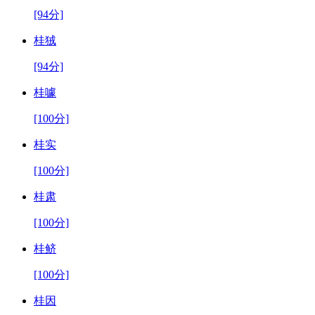
[94分]
桂狨
[94分]
桂噱
[100分]
桂实
[100分]
桂肃
[100分]
桂鲚
[100分]
桂因