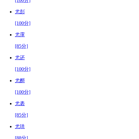
[100分]
尤彭
[100分]
尤霪
[85分]
尤还
[100分]
尤酹
[100分]
尤砉
[85分]
尤珙
[88分]