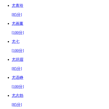
尤青玲
[85分]
尤画薰
[100分]
尤七
[100分]
尤玥眉
[85分]
尤语峥
[100分]
尤志勃
[85分]