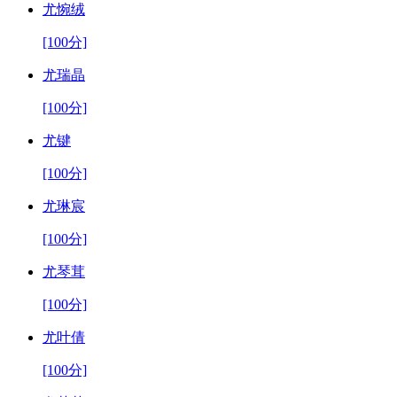
尤惋绒
[100分]
尤瑞晶
[100分]
尤键
[100分]
尤琳宸
[100分]
尤琴茸
[100分]
尤叶倩
[100分]