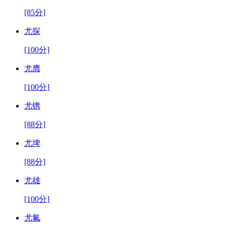
[85分]
尤探
[100分]
尤膺
[100分]
尤镌
[88分]
尤埤
[88分]
尤雄
[100分]
尤氟