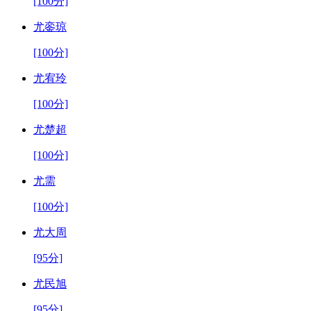
[100分]
尤銮琼
[100分]
尤宥玲
[100分]
尤楚超
[100分]
尤需
[100分]
尤大周
[95分]
尤民旭
[95分]