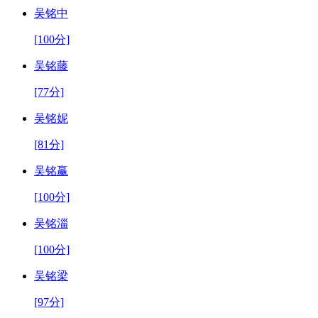
吴铭中
[100分]
吴铭藤
[77分]
吴铭妮
[81分]
吴铭赢
[100分]
吴铭淄
[100分]
吴铭梁
[97分]