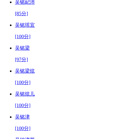
吴铭屺沛
[85分]
吴铭瑶宜
[100分]
吴铭梁
[97分]
吴铭梁炫
[100分]
吴铭炫儿
[100分]
吴铭津
[100分]