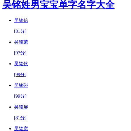
吴铭姓男宝宝单字名字大全
吴铭信
[81分]
吴铭茉
[97分]
吴铭伙
[99分]
吴铭碰
[99分]
吴铭屏
[81分]
吴铭宽