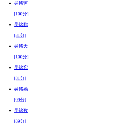
吴铭轲
[100分]
吴铭鹏
[81分]
吴铭天
[100分]
吴铭宛
[81分]
吴铭嫣
[99分]
吴铭孜
[89分]