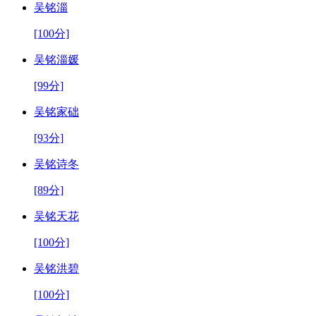
吴铭淄
[100分]
吴铭淄媛
[99分]
吴铭家础
[93分]
吴铭诗冬
[89分]
吴铭天花
[100分]
吴铭洪碧
[100分]