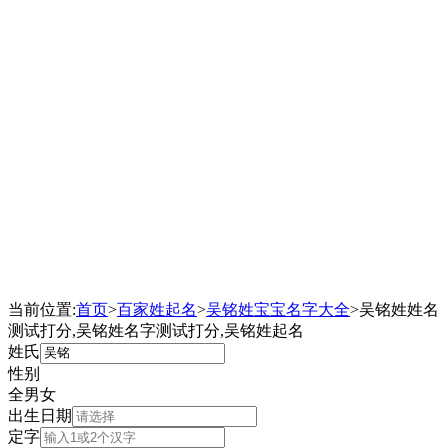
当前位置:
首页
>
百家姓起名
>
吴铭姓宝宝名字大全
>
吴铭姓姓名
测试打分,吴铭姓名字测试打分,吴铭姓起名
姓氏
性别
全
男
女
出生日期
定字