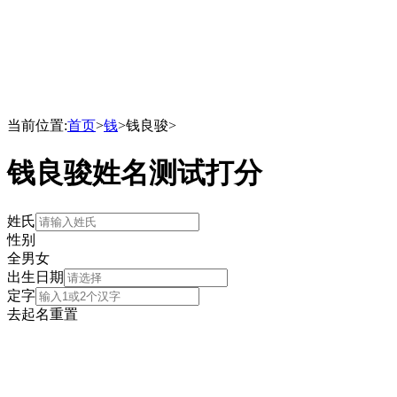
当前位置:
首页
>
钱
>
钱良骏
>
钱良骏姓名测试打分
姓氏
性别
全
男
女
出生日期
定字
去起名
重置