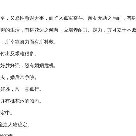
功至，又恐性急误大事，而陷入孤军奋斗、亲友无助之局面，有
无聊的生活，有桃花运之倾向，应培养耐力、定力，方可立于不
实，所幸靠努力而有所补救。
的付出及艰难很多。
者好胜好强，恐有婚姻危机。
之夫，婚后常争吵。
观好胜，常一意孤行。
，并有桃花运的倾向。
安定中。
金之人较稳定。