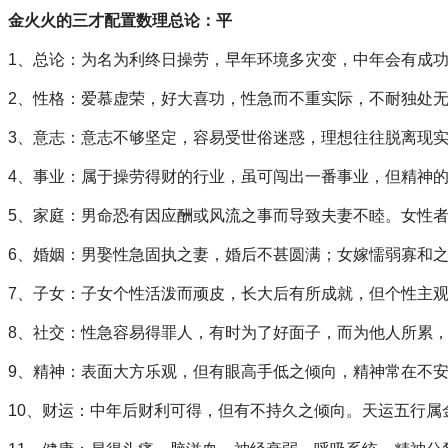
金火火的三才配置数理总论：平
1、总论：为名为利终日操劳，早年环境多灾变，中年会有成
2、性格：爱慕虚荣，好大喜功，性急而不重实际，不耐独处
3、意志：意志不够坚定，容易受世俗迷惑，理想往往脱离现
4、事业：属于操劳得财的行业，虽可闯出一番事业，但精神
5、家庭：男命恐有因应酬或风流之事而导致夫妻不睦。女性
6、婚姻：男娶性急固执之妻，婚后不甚圆满；女嫁懦弱寡和
7、子女：子女个性活泼而顽皮，长大后有所成就，但个性主
8、社交：性急容易得罪人，有时为了好面子，而为他人所累
9、精神：表面大方乐观，但有眼高手低之倾向，精神常在不
10、财运：中年后财利可得，但有不持久之倾向。天运五行属