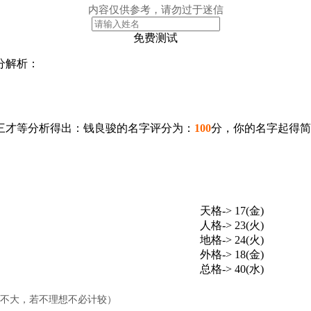
内容仅供参考，请勿过于迷信
免费测试
分解析：
三才等分析得出：钱良骏的名字评分为：
100
分，你的名字起得简
天格-> 17(金)
人格-> 23(火)
地格-> 24(火)
外格-> 18(金)
总格-> 40(水)
响不大，若不理想不必计较）