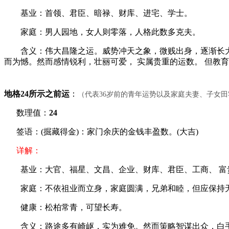
基业：首领、君臣、暗禄、财库、进宅、学士。
家庭：男人园地，女人则零落，人格此数多克夫。
含义：伟大昌隆之运。威势冲天之象，微贱出身，逐渐长大
而为憾。然而感情锐利，壮丽可爱， 实属贵重的运数。 但教
地格24所示之前运
：
（代表36岁前的青年运势以及家庭夫妻、子女
数理值：
24
签语：(掘藏得金)：家门余庆的金钱丰盈数。(大吉)
详解：
基业：大官、福星、文昌、企业、财库、君臣、工商、 富
家庭：不依祖业而立身，家庭圆满，兄弟和睦，但应保持
健康：松柏常青，可望长寿。
含义：路途多有崎岖，实为难免。然而策略智谋出众，白手