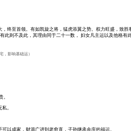
，终至首领。有如凯旋之将，猛虎添翼之势。权力旺盛，致胜事
育有此则不及此，其理由同于二十一数， 妇女凡主运以及他格有
田宅，影响基础运）
贵。
无私。
可以成家，财源广进到老愈直，子孙继承余庆的福运。