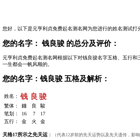
您好，以下是元亨利贞免费起名测名网为您进行的姓名测试打
您的名字： 钱良骏 的总分及评价：
元亨利贞免费起名测名网根据以下对钱良骏名字五格、五行和
一生都会一帆风顺的。
您的名字：钱良骏 五格及解析：
钱
良
骏
姓名：
繁体：
錢
良
駿
笔划：
16
7
17
五行：
金
火
金
天格17所示之先天运
：
（代表12岁前的先天运势以及先天遗传，影