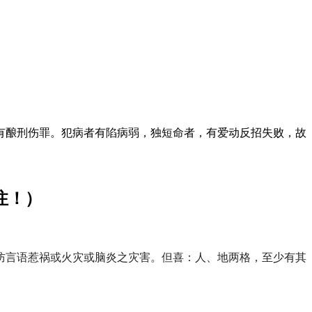
酿刑伤罪。犯病者有陷病弱，独短命者，有爱动反招失败，故
注！）
防言语惹祸或火灾或脑炎之灾害。但喜：人、地两格，至少有其