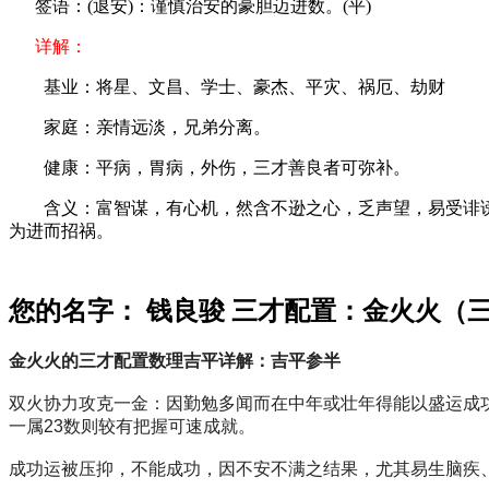
签语：(退安)：谨慎治安的豪胆迈进数。(平)
详解：
基业：将星、文昌、学士、豪杰、平灾、祸厄、劫财
家庭：亲情远淡，兄弟分离。
健康：平病，胃病，外伤，三才善良者可弥补。
含义：富智谋，有心机，然含不逊之心，乏声望，易受诽谤
为进而招祸。
您的名字： 钱良骏 三才配置：金火火（
金火火的三才配置数理吉平详解：吉平参半
双火协力攻克一金：因勤勉多闻而在中年或壮年得能以盛运成
一属23数则较有把握可速成就。
成功运被压抑，不能成功，因不安不满之结果，尤其易生脑疾