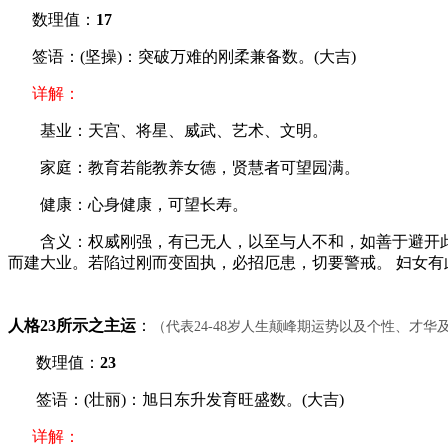
数理值：
17
签语：(坚操)：突破万难的刚柔兼备数。(大吉)
详解：
基业：天宫、将星、威武、艺术、文明。
家庭：教育若能教养女德，贤慧者可望园满。
健康：心身健康，可望长寿。
含义：权威刚强，有已无人，以至与人不和，如善于避开此
而建大业。若陷过刚而变固执，必招厄患，切要警戒。 妇女
人格23所示之主运
：
（代表24-48岁人生颠峰期运势以及个性、才
数理值：
23
签语：(壮丽)：旭日东升发育旺盛数。(大吉)
详解：