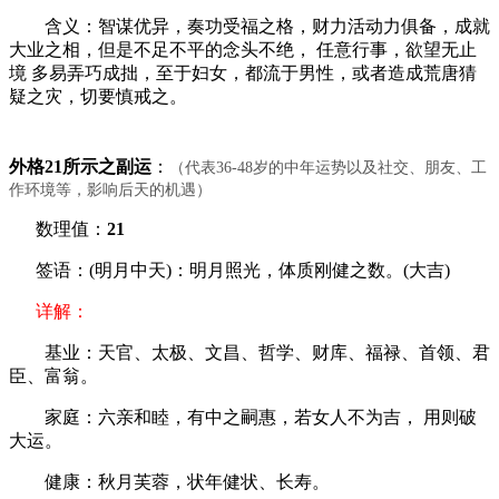
含义：智谋优异，奏功受福之格，财力活动力俱备，成就
大业之相，但是不足不平的念头不绝， 任意行事，欲望无止
境 多易弄巧成拙，至于妇女，都流于男性，或者造成荒唐猜
疑之灾，切要慎戒之。
外格21所示之副运
：
（代表36-48岁的中年运势以及社交、朋友、工
作环境等，影响后天的机遇）
数理值：
21
签语：(明月中天)：明月照光，体质刚健之数。(大吉)
详解：
基业：天官、太极、文昌、哲学、财库、福禄、首领、君
臣、富翁。
家庭：六亲和睦，有中之嗣惠，若女人不为吉， 用则破
大运。
健康：秋月芙蓉，状年健状、长寿。