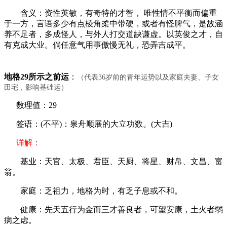
含义：资性英敏，有奇特的才智， 唯性情不平衡而偏重
于一方，言语多少有点棱角柔中带硬，或者有怪脾气，是故涵
养不足者，多成怪人，与外人打交道缺谦虚。以英俊之才，自
有克成大业。倘任意气用事傲慢无礼，恐弄吉成平。
地格29所示之前运
：
（代表36岁前的青年运势以及家庭夫妻、子女
田宅，影响基础运）
数理值：29
签语：(不平)：泉舟顺展的大立功数。(大吉)
详解：
基业：天官、太极、君臣、天厨、将星、财帛、文昌、富
翁。
家庭：乏祖力，地格为时，有乏子息或不和。
健康：先天五行为金而三才善良者，可望安康，土火者弱
病之虑。