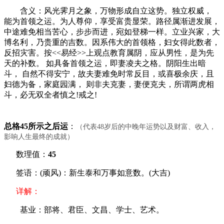
含义：风光霁月之象，万物形成自立这势。独立权威，
能为首领之运。为人尊仰，享受富贵显荣。路径属渐进发展，
中途难免相当苦心，步步而进，宛如登梯一样。立业兴家，大
博名利，乃贵重的吉数。因系伟大的首领格，妇女得此数者，
反招灾害。按<<易经>>上观点教育属阴，应从男性，是为先
天的补数。 如具备首领之运，即妻凌夫之格。阴阳生出暗
斗， 自然不得安宁，故夫妻难免时常反目，或喜极余庆，且
妇德为备，家庭园满， 则非夫克妻，妻便克夫，所谓两虎相
斗，必无双全者慎之!戒之!
总格45所示之后运
：
（代表48岁后的中晚年运势以及财富、收入，
影响人生最终的成就）
数理值：
45
签语：(顽风)：新生泰和万事如意数。(大吉)
详解：
基业：部将、君臣、文昌、学士、艺术。