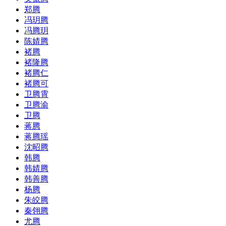
郑腾
冯玥腾
冯腾玥
陈婧腾
褚腾
褚隆腾
褚腾仁
褚腾可
卫腾霄
卫腾渝
卫腾
蒋腾
蒋腾瑶
沈昭腾
韩腾
韩婧腾
韩善腾
杨腾
朱皎腾
秦翎腾
尤腾