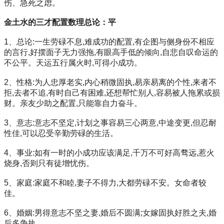
伤、急死之虑。
金土水的三才配置数理总论：平
1、总论:一生劳碌不息,难成功的配置,有企图与侧身份不相应
的言行,好摆面子无力强拖,有眼高手低的倾向,自悲自叹命运的
不公平。天运五行属火时,可得小成功。
2、性格:为人忠厚老实,内心稍微固执,易亲易离的个性,来者不
拒,去者不追,有时自己有困难,还想帮忙别人,容易被人拖累或损
财。亲友少助之配置,只能靠自力奋斗。
3、意志:意志不坚定,计划之事容易三心两意,中途变更,但忍耐
性佳,可以忍受辛勤劳碌的生活。
4、事业:如有一时的小成功应该满足,千万不可好高骛远,惹火
烧身,否则只有徒增忧伤。
5、家庭:家庭不和睦,妻子不得力,大都劳碌不安。女命者较
佳。
6、婚姻:男得意志不坚之妻,婚后不圆满;女嫁固执好胜之夫,婚
后多争执。