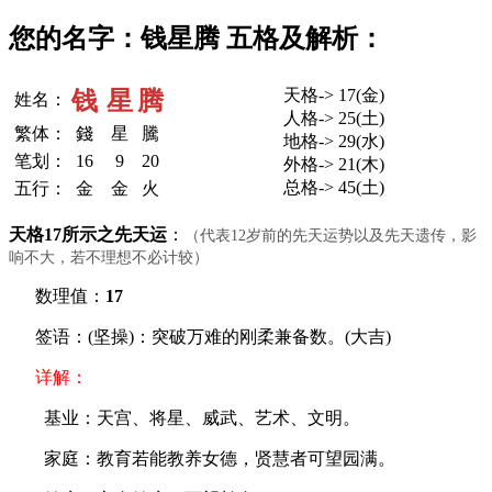
您的名字：钱星腾 五格及解析：
天格-> 17(金)
钱
星
腾
姓名：
人格-> 25(土)
繁体：
錢
星
騰
地格-> 29(水)
笔划：
16
9
20
外格-> 21(木)
总格-> 45(土)
五行：
金
金
火
天格17所示之先天运
：
（代表12岁前的先天运势以及先天遗传，影
响不大，若不理想不必计较）
数理值：
17
签语：(坚操)：突破万难的刚柔兼备数。(大吉)
详解：
基业：天宫、将星、威武、艺术、文明。
家庭：教育若能教养女德，贤慧者可望园满。