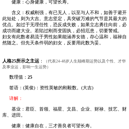
健康：心身健康，可望长寿。
含义：权威刚强，有已无人，以至与人不和，如善于避开
此短处，则为大吉。意志坚定，具突破万难的气节是其最大的
优点。如过于无理任性，恐反成失败，如果立志勇往向前，必
成功而建大业。若陷过刚而变固执，必招厄患，切要警戒。
妇女有此数者易流于男性如果能涵养女德，存心温和，福禄自
然随之。但先天条件弱的妇女，反要用此数为妥。
人格25所示之主运
：
（代表24-48岁人生颠峰期运势以及个性、才华
及事业运，影响一生运势）
数理值：
25
签语：(英俊)：资性英敏的刚毅数。(大吉)
详解：
基业：君臣、首领、福星、文昌、企业、财禄、技艺、财
库、进田。
健康：健康自在，三才善良者可望长寿。