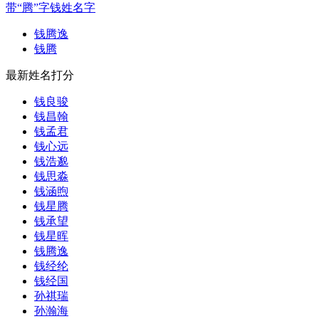
带“腾”字钱姓名字
钱腾逸
钱腾
最新姓名打分
钱良骏
钱昌翰
钱孟君
钱心远
钱浩邈
钱思淼
钱涵煦
钱星腾
钱承望
钱星晖
钱腾逸
钱经纶
钱经国
孙祺瑞
孙瀚海