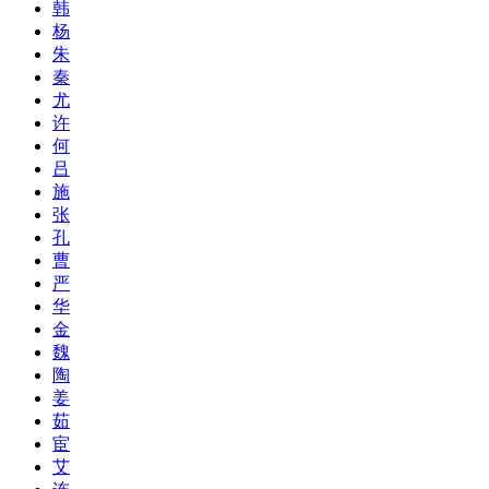
韩
杨
朱
秦
尤
许
何
吕
施
张
孔
曹
严
华
金
魏
陶
姜
茹
宦
艾