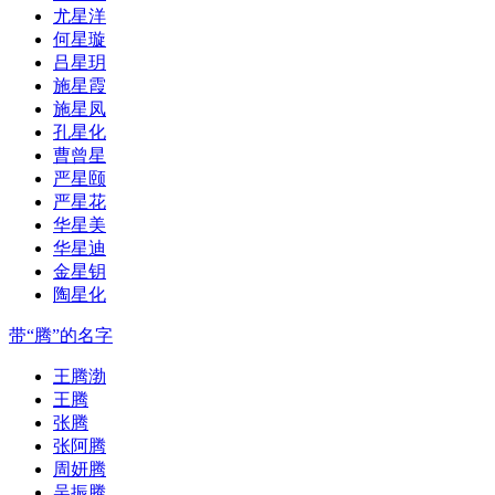
尤星洋
何星璇
吕星玥
施星霞
施星凤
孔星化
曹曾星
严星颐
严星花
华星美
华星迪
金星钥
陶星化
带“腾”的名字
王腾渤
王腾
张腾
张阿腾
周妍腾
吴振腾