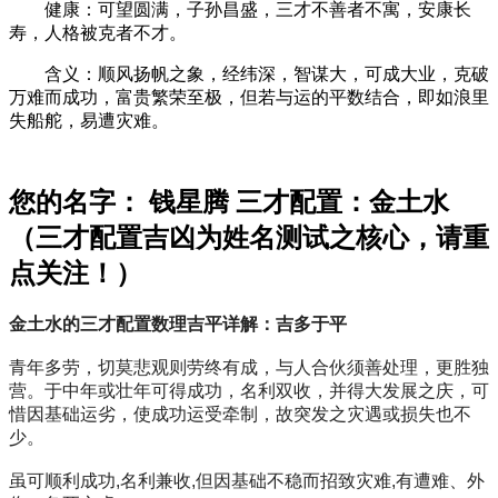
健康：可望圆满，子孙昌盛，三才不善者不寓，安康长
寿，人格被克者不才。
含义：顺风扬帆之象，经纬深，智谋大，可成大业，克破
万难而成功，富贵繁荣至极，但若与运的平数结合，即如浪里
失船舵，易遭灾难。
您的名字： 钱星腾 三才配置：金土水
（三才配置吉凶为姓名测试之核心，请重
点关注！）
金土水的三才配置数理吉平详解：吉多于平
青年多劳，切莫悲观则劳终有成，与人合伙须善处理，更胜独
营。于中年或壮年可得成功，名利双收，并得大发展之庆，可
惜因基础运劣，使成功运受牵制，故突发之灾遇或损失也不
少。
虽可顺利成功,名利兼收,但因基础不稳而招致灾难,有遭难、外