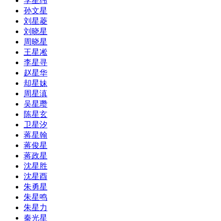
李星纬
孙文星
刘星菱
刘晓星
周晓星
王星凇
李星寻
赵星华
却星妹
周星滇
吴星瓒
陈星玄
卫星汐
蒋星翰
蒋俊星
蒋政星
沈星胜
沈星酉
朱勇星
朱星鸣
朱星力
秦光星