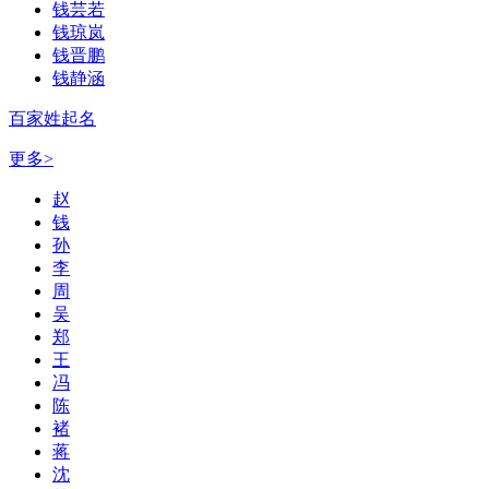
钱芸若
钱琼岚
钱晋鹏
钱静涵
百家姓起名
更多>
赵
钱
孙
李
周
吴
郑
王
冯
陈
褚
蒋
沈