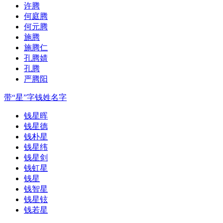
许腾
何庭腾
何元腾
施腾
施腾仁
孔腾婧
孔腾
严腾阳
带“星”字钱姓名字
钱星晖
钱星德
钱朴星
钱星纬
钱星剑
钱虹星
钱星
钱智星
钱星铉
钱若星