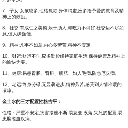
7、子女:女孩较多,性格孤独,身体稍虚,应多给予爱的教育及精
神上的鼓励。
8、社交:有成仁之美德,乐于助人,却吃力不讨好,社交运不尽如
意,但人缘颇佳。
9、精神:凡事不如意,内心多劳苦,精神不安定。
10、财运:财运不佳,应多勤俭维持家庭生活,保持健康及精神上
的愉快为要。
11、健康:易患胃肠、肾脏、膀胱、妇人毛病,防急厄灾病。
12、老运:终身劳碌,无显著进步,精神劳苦,感受到人情冷暖的
凄凉。
金土水的三才配置性格吉平：
性格：严重不安定,灾害接连不断,易急变,没落,灾死的配置;易
患脑溢血疾病。