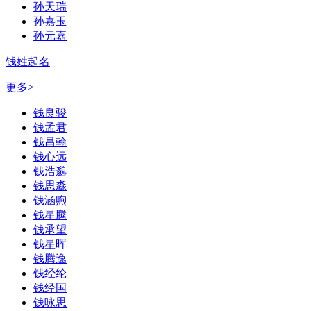
孙天瑞
孙嘉玉
孙元嘉
钱姓起名
更多>
钱良骏
钱孟君
钱昌翰
钱心远
钱浩邈
钱思淼
钱涵煦
钱星腾
钱承望
钱星晖
钱腾逸
钱经纶
钱经国
钱咏思