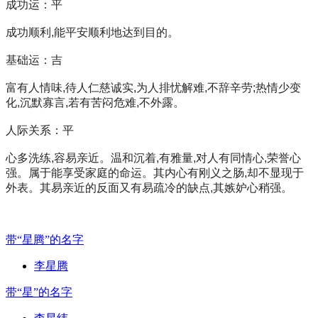
成功运：平
成功顺利,能平安顺利地达到目的。
基础运：吉
富有人情味,待人仁慈诚实,为人排忧解难,不辞辛劳;热情少变
化,沉默寡言,若有苦闷危难,不外露。
人际关系：平
心多洗练,容易亲近。温和沉着,有雅量,对人有同情心,荣誉心
强。属于能享受家庭的命运。其内心有刚义之肠,却不显现于
外表。其易亲近的反面又有易疏冷的缺点,其嫉妒心稍强。
带“星腾”的名字
李星腾
带“星”的名字