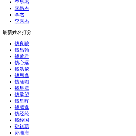
李昆杰
李昂杰
李杰
李秀杰
最新姓名打分
钱良骏
钱昌翰
钱孟君
钱心远
钱浩邈
钱思淼
钱涵煦
钱星腾
钱承望
钱星晖
钱腾逸
钱经纶
钱经国
孙祺瑞
孙瀚海