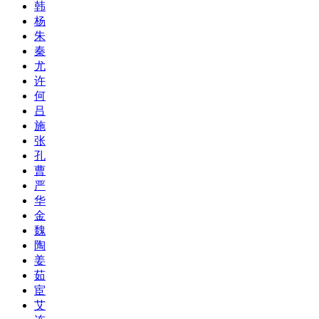
韩
杨
朱
秦
尤
许
何
吕
施
张
孔
曹
严
华
金
魏
陶
姜
茹
宦
艾