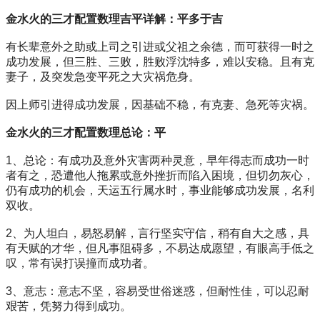
金水火的三才配置数理吉平详解：平多于吉
有长辈意外之助或上司之引进或父祖之余德，而可获得一时之
成功发展，但三胜、三败，胜败浮沈特多，难以安稳。且有克
妻子，及突发急变平死之大灾祸危身。
因上师引进得成功发展，因基础不稳，有克妻、急死等灾祸。
金水火的三才配置数理总论：平
1、总论：有成功及意外灾害两种灵意，早年得志而成功一时
者有之，恐遭他人拖累或意外挫折而陷入困境，但切勿灰心，
仍有成功的机会，天运五行属水时，事业能够成功发展，名利
双收。
2、为人坦白，易怒易解，言行坚实守信，稍有自大之感，具
有天赋的才华，但凡事阻碍多，不易达成愿望，有眼高手低之
叹，常有误打误撞而成功者。
3、意志：意志不坚，容易受世俗迷惑，但耐性佳，可以忍耐
艰苦，凭努力得到成功。