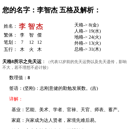
您的名字：李智杰 五格及解析：
天格-> 8(金)
李
智
杰
姓名：
人格-> 19(水)
繁体：
李
智
傑
地格-> 24(火)
笔划：
7
12
12
外格-> 13(火)
总格-> 31(木)
五行：
木
火
木
天格8所示之先天运
：
（代表12岁前的先天运势以及先天遗传，影响
不大，若不理想不必计较）
数理值：
8
签语：(坚刚)：志刚意健的勤勉发展数。(吉)
详解：
基业：艺能、美术、学者、官禄、天官、师表、蓄产。
家庭：兴家成为达人贤者，家境先难后易。