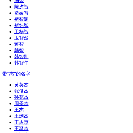
冯智
陈夕智
褚媛智
褚智渊
褚炜智
卫杨智
卫智然
蒋智
韩智
韩智刚
韩智午
带“杰”的名字
黄英杰
张俊杰
孙苑杰
周圣杰
王杰
王浏杰
王杰惠
王聚杰