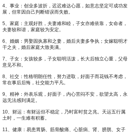
4、事业：创业多波折，迟迟难达心愿，如意志坚定可成功发
展，但常因自己判断错误而失败。
5、家庭：主观好胜，夫妻难和睦，子女亦难依靠，女命者，
夫妻较和谐，家庭较为安定。
6、婚姻：男娶固执寡和之妻，婚后夫妻多争执；女嫁聪明才
干之夫，婚后家庭大致美满。
7、子女：女孩较多，子女聪明活泼，长大后独立心重，父母
意见不和。
8、社交：性格明朗任性，努力进取，好面子而花钱不考虑，
常在事后后悔，社交能力平凡。
9、精神：外表乐观，好面子，内心苦闷不安，欲望太高，永
远无法感到满足。
10、财运：有财运但不稳定，乃时富时贫之兆。天运五行属
土时，一生难有积蓄。
11、健康：易患胃肠、筋骨酸痛、心脏病、肾、膀胱、女子