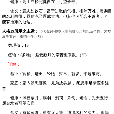
健康：高山立松完健自在，可望长寿。
含义：意志如铁石，富于进取的气概。排除万难，贯彻目
的名利两得，忍耐克己逐成大功。但其他运配合不善者， 可
能有遭难的厄运。
人格19所示之主运
：
（代表24-48岁人生颠峰期运势以及个性、才华
及事业运，影响一生运势）
数理值：
19
签语：(多难)：遮云蔽月的辛苦重来数。(平)
详解：
基业：官禄、进田、经艳、财帛、智谋、平危破财。
家庭：家内朝思幕致，兄弟成吴越， 须思手足情应多注
意
健康：风云蔽月，病弱、刑罚、杀伤、短命，先天五行，
属金水者可望安康。
含义：有多智谋，虽有兴大业，博得名利的实力， 但每