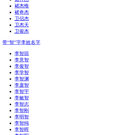
褚杰惟
褚奇杰
卫侣杰
卫杰天
卫俊杰
带“智”字李姓名字
李智琼
李意智
李俊智
李学智
李智渊
李庞智
李智宇
李敏智
李智志
李智刚
李明智
李智纯
李智晖