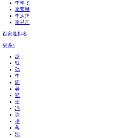
李翰飞
李萦思
李从筠
李书艺
百家姓起名
更多>
赵
钱
孙
李
周
吴
郑
王
冯
陈
褚
蒋
沈