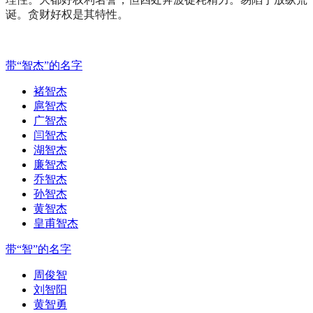
诞。贪财好权是其特性。
带“智杰”的名字
褚智杰
扈智杰
广智杰
闫智杰
湖智杰
廉智杰
乔智杰
孙智杰
黄智杰
皇甫智杰
带“智”的名字
周俊智
刘智阳
黄智勇