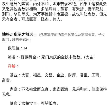
发生意外的陷害，内外不和，困难苦惨不绝。如果主运有此数
又乏其他吉数以相助，多陷病弱，孤寡，有夭折，妻子死别，
刑罚，杀伤等灾。为万事挫折非命至极，故也叫短命数。但先
天有金者，可成巨富，怪杰，伟人。
地格24所示之前运
：
（代表36岁前的青年运势以及家庭夫妻、子女
田宅，影响基础运）
数理值：
24
签语：(掘藏得金)：家门余庆的金钱丰盈数。(大吉)
详解：
基业：大官、福星、文昌、企业、财库、君臣、工商、
富贵。
家庭：不依祖业而立身，家庭圆满，兄弟和睦，但应保持
无私。
健康：松柏常青，可望长寿。