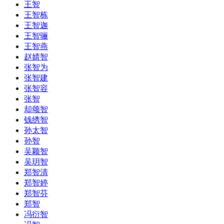
王智
王智栋
王智迦
王智骊
王智燕
赵婧智
张智为
张智建
张智容
张智
却颂智
钱绣智
孙太智
孙智
吴颖智
吴玥智
郑智清
郑智婷
郑智芬
郑智
冯衍智