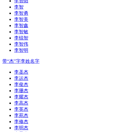
李智阳
李智
李智勇
李智美
李智鑫
李智敏
李锐智
李智伟
李智明
带“杰”字李姓名字
李圣杰
李运杰
李俊杰
李珊杰
李耀杰
李高杰
李英杰
李苑杰
李修杰
李明杰