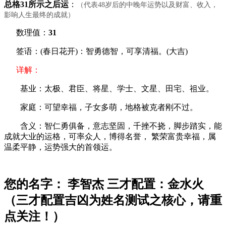
总格31所示之后运
：
（代表48岁后的中晚年运势以及财富、收入，
影响人生最终的成就）
数理值：
31
签语：(春日花开)：智勇德智，可享清福。(大吉)
详解：
基业：太极、君臣、将星、学士、文星、田宅、祖业。
家庭：可望幸福，子女多萌，地格被克者刚不过。
含义：智仁勇俱备，意志坚固，千挫不挠，脚步踏实，能
成就大业的运格，可率众人，博得名誉， 繁荣富贵幸福，属
温柔平静，运势强大的首领运。
您的名字： 李智杰 三才配置：金水火
（三才配置吉凶为姓名测试之核心，请重
点关注！）