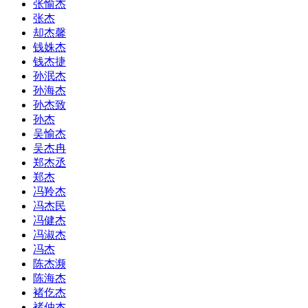
张愉杰
张杰
却杰馨
钱姝杰
钱杰捷
孙泯杰
孙海杰
孙杰致
孙杰
吴愉杰
吴杰冉
郑杰丞
郑杰
冯羚杰
冯杰民
冯健杰
冯淑杰
冯杰
陈杰濒
陈海杰
褚仡杰
褚仲杰