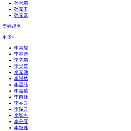
孙天瑞
孙嘉玉
孙元嘉
李姓起名
更多>
李英耀
李睿博
李曜瑞
李昊嘉
李嘉勋
李祺然
李星纬
李嘉禧
李芮佳
李亦云
李瑞云
李智杰
李丹琴
李银瑶