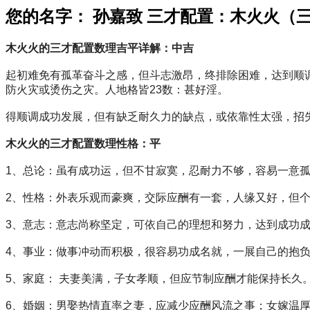
您的名字： 孙嘉致 三才配置：木火火（
木火火的三才配置数理吉平详解：中吉
起初难免有孤革奋斗之感，但斗志激昂，终排除困难，达到顺
防火灾或烫伤之灾。人地格皆23数：甚好淫。
得顺调成功发展，但有缺乏耐久力的缺点，或依靠性太强，招
木火火的三才配置数理性格：平
1、总论：虽有成功运，但不甘寂寞，忍耐力不够，容易一意
2、性格：外表乐观而豪爽，交际应酬有一套，人缘又好，但
3、意志：意志尚称坚定，可依自己的理想和努力，达到成功
4、事业：做事冲动而积极，很容易功成名就，一展自己的抱
5、家庭： 夫妻美满，子女孝顺，但应节制应酬才能保持长久
6、婚姻：男娶热情直率之妻，应减少应酬风流之事；女嫁温