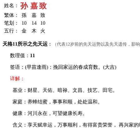
孙
嘉
致
姓名：
繁体：
孫
嘉
致
笔划：
10
14
10
五行：
金
木
火
天格11所示之先天运
：
（代表12岁前的先天运势以及先天遗传，影
数理值：
11
签语：(早苗逢雨)：挽回家运的春成育数。(大吉)
详解：
基业：财星、天佑、暗禄、文昌、技艺、田宅。
家庭：养蜂结蜜，事事和顺，处处温和。
健康：河川永在，可望健康长寿。
含义：享天赋幸运，万事顺利，有得富贵荣誉， 再兴家的