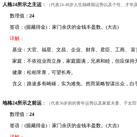
人格24所示之主运
：
（代表24-48岁人生颠峰期运势以及个性、才
数理值：
24
签语：(掘藏得金)：家门余庆的金钱丰盈数。(大吉)
详解：
基业：大官、福星、文昌、企业、财库、君臣、工商、 富
家庭：不依祖业而立身，家庭圆满，兄弟和睦，但应保持
健康：松柏常青，可望长寿。
含义：路途多有崎岖，实为难免。然而策略智谋出众，白手
地格24所示之前运
：
（代表36岁前的青年运势以及家庭夫妻、子女
数理值：
24
签语：(掘藏得金)：家门余庆的金钱丰盈数。(大吉)
详解：