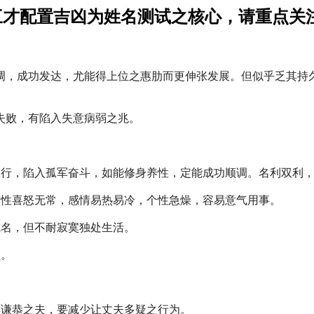
三才配置吉凶为姓名测试之核心，请重点关
调，成功发达，尤能得上位之惠肋而更伸张发展。但似乎乏其持
失败，有陷入失意病弱之兆。
孤行，陷入孤军奋斗，如能修身养性，定能成功顺调。名利双利
个性喜怒无常，感情易热易冷，个性急燥，容易意气用事。
成名，但不耐寂寞独处生活。
负。
。
厚谦恭之夫，要减少让丈夫多疑之行为。