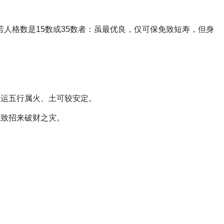
人格数是15数或35数者：虽最优良，仅可保免致短寿，但身
天运五行属火、土可较安定。
以致招来破财之灾。