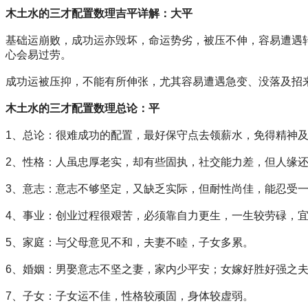
木土水的三才配置数理吉平详解：大平
基础运崩败，成功运亦毁坏，命运势劣，被压不伸，容易遭遇转
心会易过劳。
成功运被压抑，不能有所伸张，尤其容易遭遇急变、没落及招
木土水的三才配置数理总论：平
1、总论：很难成功的配置，最好保守点去领薪水，免得精神
2、性格：人虽忠厚老实，却有些固执，社交能力差，但人缘
3、意志：意志不够坚定，又缺乏实际，但耐性尚佳，能忍受
4、事业：创业过程很艰苦，必须靠自力更生，一生较劳碌，
5、家庭：与父母意见不和，夫妻不睦，子女多累。
6、婚姻：男娶意志不坚之妻，家内少平安；女嫁好胜好强之
7、子女：子女运不佳，性格较顽固，身体较虚弱。