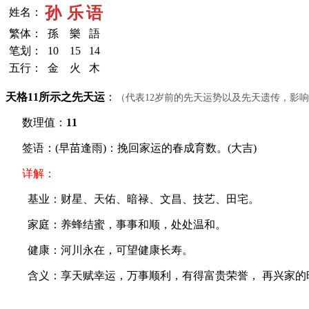
孙
乐
语
姓名：
繁体：
孫
樂
語
笔划：
10
15
14
五行：
金
火
木
天格11所示之先天运
：
（代表12岁前的先天运势以及先天遗传，影
数理值：
11
签语：(早苗逢雨)：挽回家运的春成育数。(大吉)
详解：
基业：财星、天佑、暗禄、文昌、技艺、田宅。
家庭：养蜂结蜜，事事和顺，处处温和。
健康：河川永在，可望健康长寿。
含义：享天赋幸运，万事顺利，有得富贵荣誉， 再兴家的