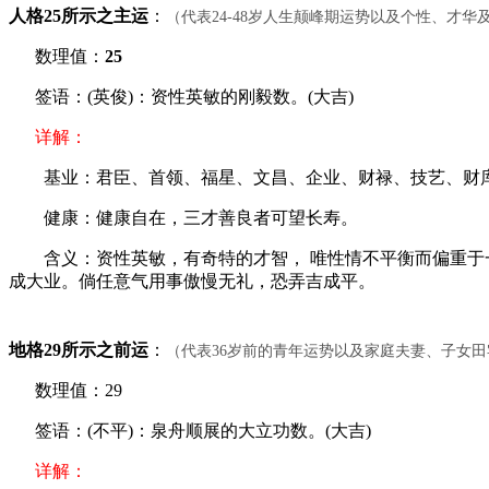
人格25所示之主运
：
（代表24-48岁人生颠峰期运势以及个性、才
数理值：
25
签语：(英俊)：资性英敏的刚毅数。(大吉)
详解：
基业：君臣、首领、福星、文昌、企业、财禄、技艺、财
健康：健康自在，三才善良者可望长寿。
含义：资性英敏，有奇特的才智， 唯性情不平衡而偏重于一
成大业。倘任意气用事傲慢无礼，恐弄吉成平。
地格29所示之前运
：
（代表36岁前的青年运势以及家庭夫妻、子女
数理值：29
签语：(不平)：泉舟顺展的大立功数。(大吉)
详解：