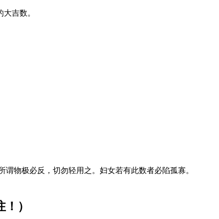
的大吉数。
所谓物极必反，切勿轻用之。妇女若有此数者必陷孤寡。
注！）