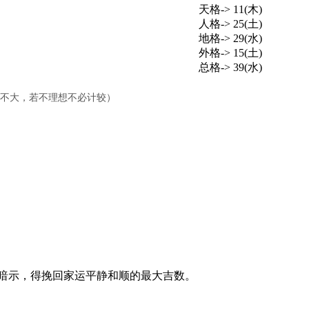
天格-> 11(木)
人格-> 25(土)
地格-> 29(水)
外格-> 15(土)
总格-> 39(水)
响不大，若不理想不必计较）
暗示，得挽回家运平静和顺的最大吉数。