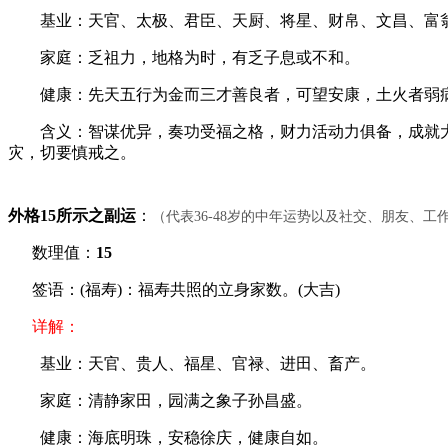
基业：天官、太极、君臣、天厨、将星、财帛、文昌、富
家庭：乏祖力，地格为时，有乏子息或不和。
健康：先天五行为金而三才善良者，可望安康，土火者弱
含义：智谋优异，奏功受福之格，财力活动力俱备，成就大业
灾，切要慎戒之。
外格15所示之副运
：
（代表36-48岁的中年运势以及社交、朋友、
数理值：
15
签语：(福寿)：福寿共照的立身家数。(大吉)
详解：
基业：天官、贵人、福星、官禄、进田、畜产。
家庭：清静家田，园满之象子孙昌盛。
健康：海底明珠，安稳徐庆，健康自如。