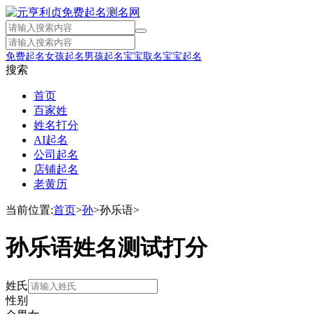
免费起名
女孩起名
男孩起名
宝宝取名
宝宝起名
搜索
首页
百家姓
姓名打分
AI起名
公司起名
店铺起名
老黄历
当前位置:
首页
>
孙
>
孙乐语
>
孙乐语姓名测试打分
姓氏
性别