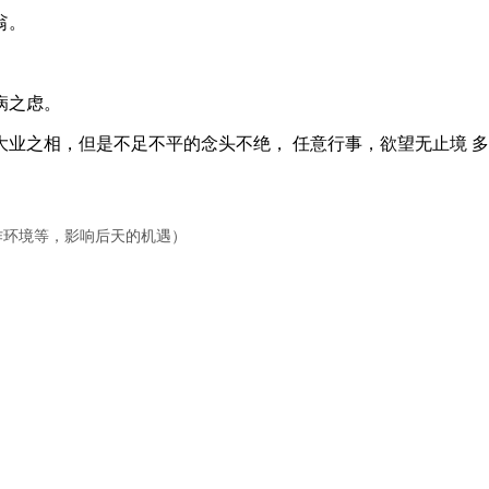
翁。
病之虑。
之相，但是不足不平的念头不绝， 任意行事，欲望无止境 多
工作环境等，影响后天的机遇）