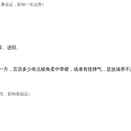
华及事业运，影响一生运势）
库、进田。
方，言语多少有点棱角柔中带硬，或者有怪脾气，是故涵养不
田宅，影响基础运）