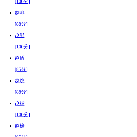
[100分]
赵啡
[88分]
赵邹
[100分]
赵盾
[85分]
赵珧
[88分]
赵拶
[100分]
赵榇