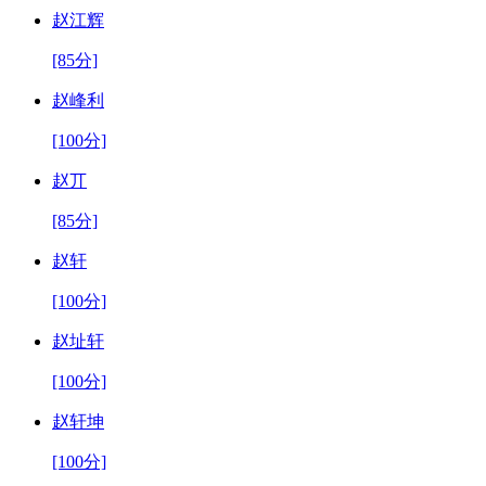
赵江辉
[85分]
赵峰利
[100分]
赵丌
[85分]
赵轩
[100分]
赵址轩
[100分]
赵轩坤
[100分]