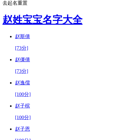
去起名
重置
赵姓宝宝名字大全
赵斯倩
[73分]
赵傈倩
[73分]
赵逸儒
[100分]
赵子槟
[100分]
赵子恩