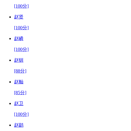
[100分]
赵贤
[100分]
赵嶙
[100分]
赵钏
[88分]
赵舢
[85分]
赵卫
[100分]
赵鹚