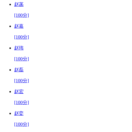
赵菡
[100分]
赵嘉
[100分]
赵玮
[100分]
赵磊
[100分]
赵宏
[100分]
赵娈
[100分]