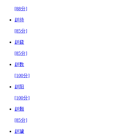
[88分]
赵待
[85分]
赵鼗
[85分]
赵数
[100分]
赵阳
[100分]
赵颡
[85分]
赵璩