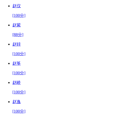
赵仪
[100分]
赵紫
[88分]
赵锌
[100分]
赵筝
[100分]
赵峤
[100分]
赵逸
[100分]