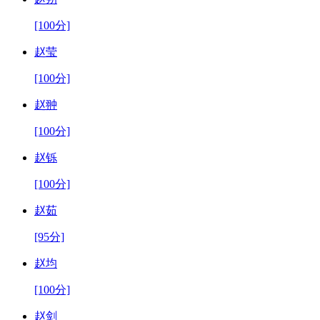
[100分]
赵莹
[100分]
赵翀
[100分]
赵铄
[100分]
赵茹
[95分]
赵均
[100分]
赵剑