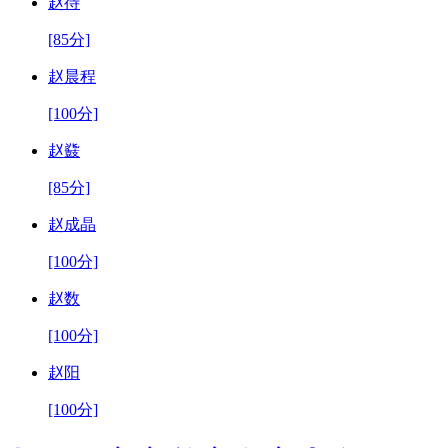
赵待
[85分]
赵晨程
[100分]
赵鼗
[85分]
赵成晶
[100分]
赵数
[100分]
赵阳
[100分]