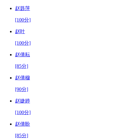
赵韪萍
[100分]
赵叶
[100分]
赵倩耘
[85分]
赵倩穆
[90分]
赵婕婷
[100分]
赵倩盼
[85分]