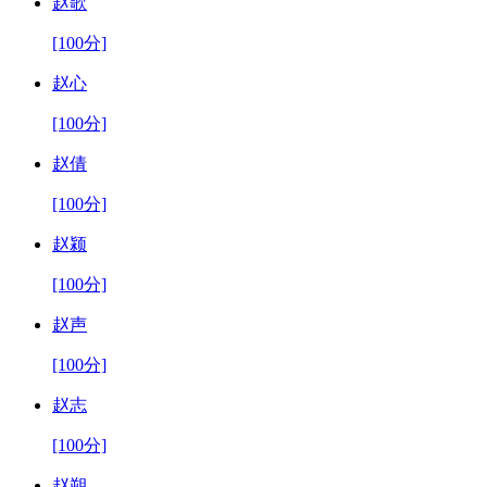
赵歌
[100分]
赵心
[100分]
赵倩
[100分]
赵颍
[100分]
赵声
[100分]
赵志
[100分]
赵朔