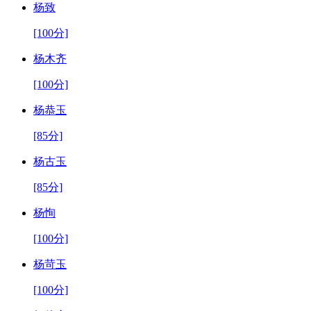
杨致
[100分]
杨木齐
[100分]
杨恭玉
[85分]
杨古玉
[85分]
杨恂
[100分]
杨苛玉
[100分]