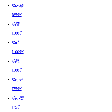
杨禾硕
[85分]
杨警
[100分]
杨芪
[100分]
杨璁
[100分]
杨小吕
[75分]
杨小宏
[75分]