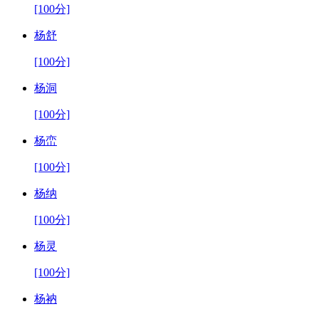
[100分]
杨舒
[100分]
杨洞
[100分]
杨峦
[100分]
杨纳
[100分]
杨灵
[100分]
杨衲