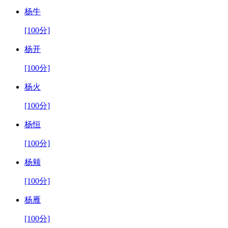
杨牛
[100分]
杨开
[100分]
杨火
[100分]
杨恒
[100分]
杨颊
[100分]
杨雁
[100分]