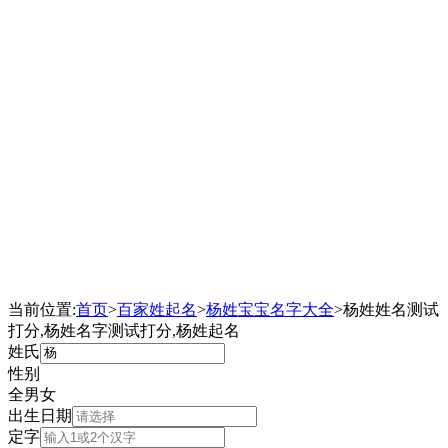
当前位置:
首页
>
百家姓起名
>
杨姓宝宝名字大全
>
杨姓姓名测试
打分,杨姓名字测试打分,杨姓起名
姓氏
性别
全
男
女
出生日期
定字