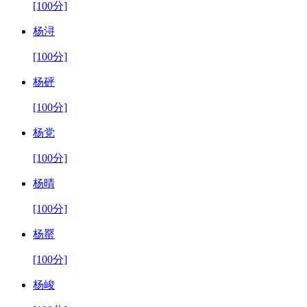
[100分]
杨浔
[100分]
杨砰
[100分]
杨党
[100分]
杨晴
[100分]
杨罂
[100分]
杨峻