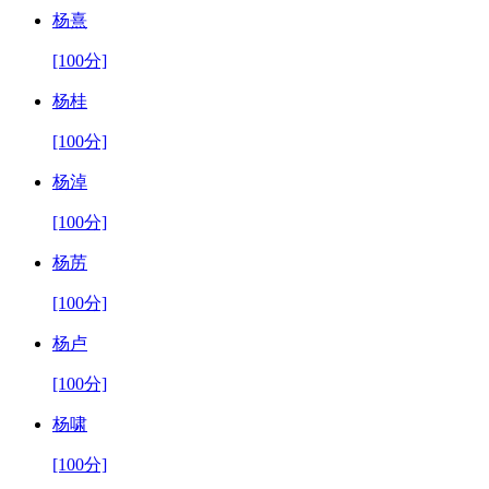
杨熹
[100分]
杨桂
[100分]
杨淖
[100分]
杨苈
[100分]
杨卢
[100分]
杨啸
[100分]