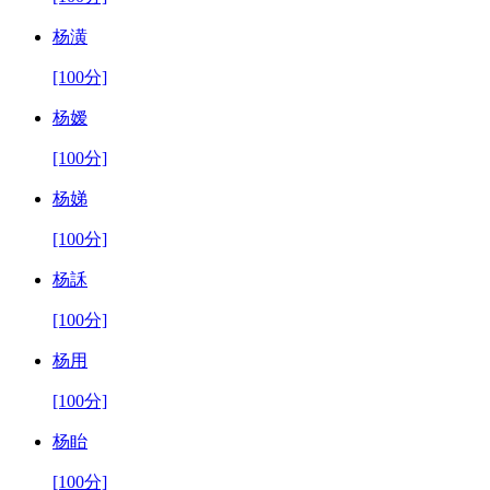
杨潢
[100分]
杨嫒
[100分]
杨娣
[100分]
杨訸
[100分]
杨用
[100分]
杨眙
[100分]