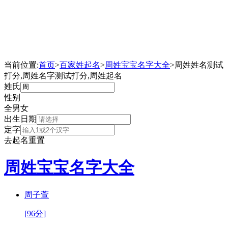
当前位置:
首页
>
百家姓起名
>
周姓宝宝名字大全
>
周姓姓名测试
打分,周姓名字测试打分,周姓起名
姓氏
性别
全
男
女
出生日期
定字
去起名
重置
周姓宝宝名字大全
周子萱
[96分]